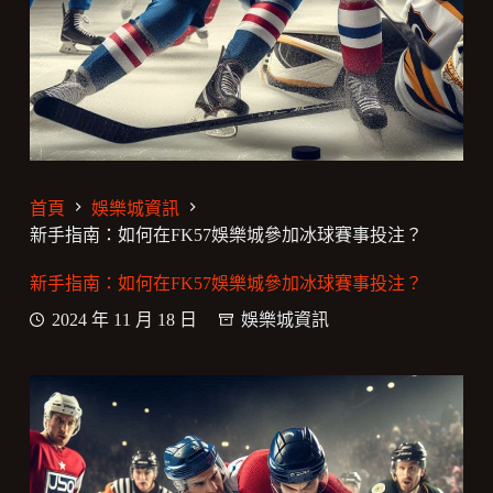
首頁
娛樂城資訊
新手指南：如何在FK57娛樂城參加冰球賽事投注？
新手指南：如何在FK57娛樂城參加冰球賽事投注？
2024 年 11 月 18 日
娛樂城資訊