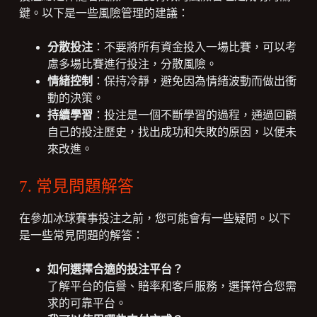
鍵。以下是一些風險管理的建議：
分散投注
：不要將所有資金投入一場比賽，可以考
慮多場比賽進行投注，分散風險。
情緒控制
：保持冷靜，避免因為情緒波動而做出衝
動的決策。
持續學習
：投注是一個不斷學習的過程，通過回顧
自己的投注歷史，找出成功和失敗的原因，以便未
來改進。
7. 常見問題解答
在參加冰球賽事投注之前，您可能會有一些疑問。以下
是一些常見問題的解答：
如何選擇合適的投注平台？
了解平台的信譽、賠率和客戶服務，選擇符合您需
求的可靠平台。