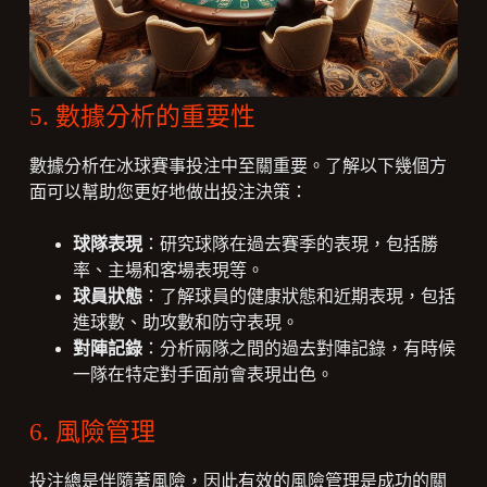
5. 數據分析的重要性
數據分析在冰球賽事投注中至關重要。了解以下幾個方
面可以幫助您更好地做出投注決策：
球隊表現
：研究球隊在過去賽季的表現，包括勝
率、主場和客場表現等。
球員狀態
：了解球員的健康狀態和近期表現，包括
進球數、助攻數和防守表現。
對陣記錄
：分析兩隊之間的過去對陣記錄，有時候
一隊在特定對手面前會表現出色。
6. 風險管理
投注總是伴隨著風險，因此有效的風險管理是成功的關