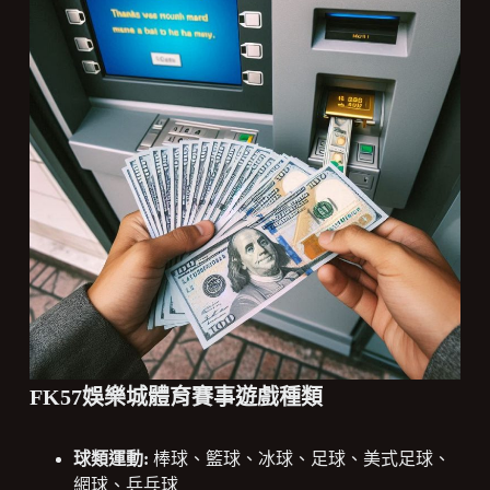
FK57娛樂城體育賽事遊戲種類
球類運動:
棒球、籃球、冰球、足球、美式足球、
網球、乒乓球