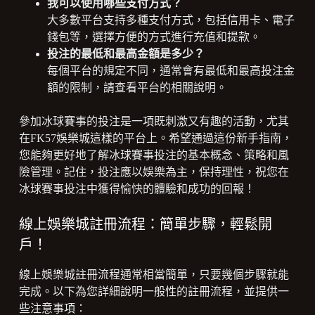
我可以使用哪些支付方式？
大多數平台支持多種支付方式，包括信用卡、電子
錢包等，選擇方便的方式進行充值和提款。
投注的最低和最高金額是多少？
每個平台的規定不同，通常會有最低和最高投注金
額的限制，請查看平台的相關說明。
參加冰球賽事的投注是一項既刺激又有趣的活動，尤其
在FK57娛樂城這樣的平台上。希望通過這份新手指南，
您能夠更好地了解冰球賽事投注的基本概念、策略和風
險管理。記住，投注應以娛樂為主，保持理性，祝您在
冰球賽事投注中獲得愉快的體驗和成功的回報！
線上娛樂城註冊流程：簡單步驟，輕鬆開
戶！
線上娛樂城註冊流程通常相當簡單，只要幾個步驟就能
完成。以下為您詳細說明一般性的註冊流程，並提供一
些注意事項：