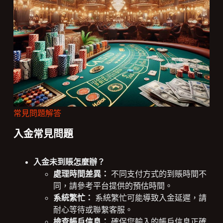
常見問題解答
入金常見問題
入金未到賬怎麼辦？
處理時間差異：
不同支付方式的到賬時間不
同，請參考平台提供的預估時間。
系統繁忙：
系統繁忙可能導致入金延遲，請
耐心等待或聯繫客服。
檢查帳戶信息：
確保您輸入的帳戶信息正確