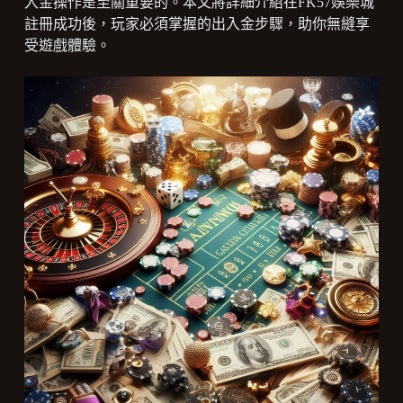
入金操作是至關重要的。本文將詳細介紹在FK57娛樂城
註冊成功後，玩家必須掌握的出入金步驟，助你無縫享
受遊戲體驗。