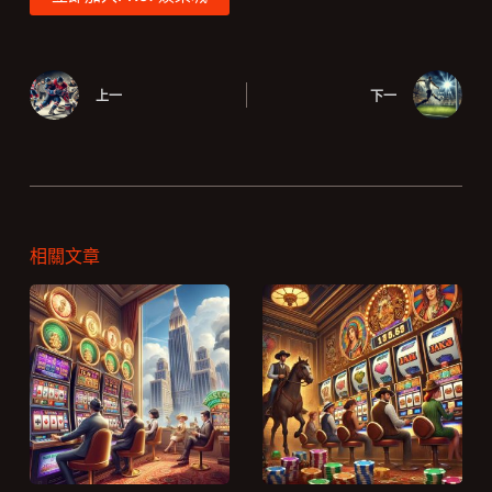
上一
下一
相關文章