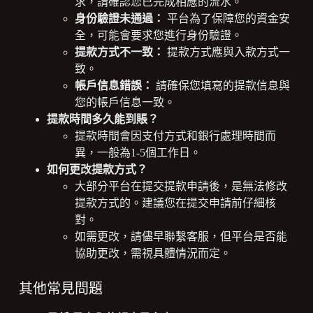
求，請確認您已完成相應的流水。
身份驗證未通過：
平台為了保障您的資金安
全，可能會要求您進行身份驗證。
提款方式不一致：
提款方式應與入款方式一
致。
帳戶信息錯誤：
請確保您填寫的提款信息與
您的帳戶信息一致。
提款時間多久能到賬？
提款時間會因支付方式和銀行處理時間而
異，一般為1-5個工作日。
如何更改提款方式？
大部分平台在提交提款申請後，是無法修改
提款方式的。建議您在提交申請前仔細核
對。
如需更改，請儘早聯繫客服，但平台是否能
協助更改，需視具體情況而定。
其他常見問題