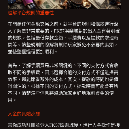
理解平台規則的重要性
在開始任何金融交易之前，對平台的規則和條款進行深
入了解是非常重要的。FK57娛樂城對於出入金有著明確
的規範，包括最低存款金額、手續費以及提款的處理時
間等。這些規則的瞭解將幫助玩家避免不必要的麻煩，
並使整個過程更加順利。
首先，了解手續費是非常關鍵的。不同的支付方式會收
取不同的手續費，因此選擇合適的支付方式不僅能提高
效率，還能節省額外的成本。其次，提款的時間也是值
得關注的。根據不同的支付方式，提款時間可能會有所
不同，清楚這些信息將幫助玩家更好地規劃資金的使
用。
入金的具體步驟
當你成功註冊並登入FK57娛樂城後，進行入金操作是接