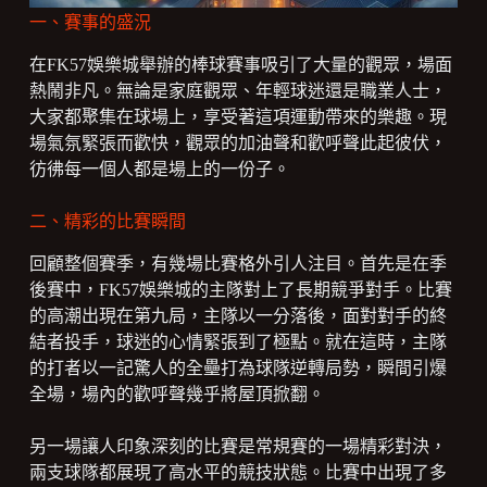
一、賽事的盛況
在FK57娛樂城舉辦的棒球賽事吸引了大量的觀眾，場面
熱鬧非凡。無論是家庭觀眾、年輕球迷還是職業人士，
大家都聚集在球場上，享受著這項運動帶來的樂趣。現
場氣氛緊張而歡快，觀眾的加油聲和歡呼聲此起彼伏，
彷彿每一個人都是場上的一份子。
二、精彩的比賽瞬間
回顧整個賽季，有幾場比賽格外引人注目。首先是在季
後賽中，FK57娛樂城的主隊對上了長期競爭對手。比賽
的高潮出現在第九局，主隊以一分落後，面對對手的終
結者投手，球迷的心情緊張到了極點。就在這時，主隊
的打者以一記驚人的全壘打為球隊逆轉局勢，瞬間引爆
全場，場內的歡呼聲幾乎將屋頂掀翻。
另一場讓人印象深刻的比賽是常規賽的一場精彩對決，
兩支球隊都展現了高水平的競技狀態。比賽中出現了多