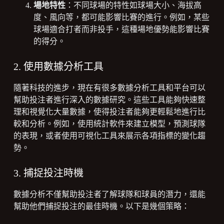
場地特性
：不同球場的特性如球場大小、海拔高
度、風向等，都可能影響比賽的進行。例如，某些
球場適合打者而非投手，這種場地優勢能影響比賽
的得分。
2. 使用數據分析工具
隨著科技的進步，現在有很多數據分析工具和平台可以
幫助投注者進行深入的數據研究。這些工具能夠快速整
理和視覺化大量數據，使得投注者能夠更輕鬆地進行比
較和分析。例如，使用統計軟件來建立模型，預測球隊
的表現，或者使用可視化工具來展示各項指標的變化趨
勢。
3. 捕捉投注時機
數據分析不僅幫助投注者了解球隊和球員的潛力，還能
幫助他們捕捉投注的最佳時機。以下是幾個策略：