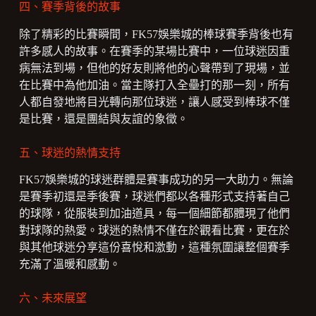
四、賽季背後的故事
除了精彩的比賽瞬間，FK57娛樂城的棒球賽季背後也有
許多感人的故事。在賽季的某場比賽中，一位球迷因重
病無法到場，但他的好友則將他的心聲帶到了現場，並
在比賽中為他加油。當主隊打入全壘打的那一刻，所有
人都自發地將目光轉向那位球迷，讓人感受到棒球不僅
是比賽，還是團結與友誼的象徵。
五、球迷的熱情支持
FK57娛樂城的球迷群體是賽事成功的另一大助力。無論
是賽季初還是季後賽，球迷們都以各種形式支持著自己
的球隊，從服裝到加油道具，每一個細節都體現了他們
對球隊的熱愛。球迷的熱情不僅在於觀看比賽，更在於
與其他球迷分享這份喜悅和激動，這種氛圍讓整個賽季
充滿了溫暖和感動。
六、未來展望