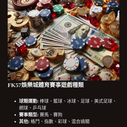
FK57娛樂城體育賽事遊戲種類
球類運動:
棒球、籃球、冰球、足球、美式足球、
網球、乒乓球
賽事類型:
賽馬、賽狗
其他:
格鬥、指數、彩球、混合過關