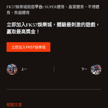
FK57娛樂城遊戲
平台:
SUPER體育、鑫寶體育、平博體
育、熊貓體育
立即加入FK57娛樂城，體驗最刺激的遊戲，
贏取最高獎金！
立即加入FK57娛樂城
上一
下一
相關文章