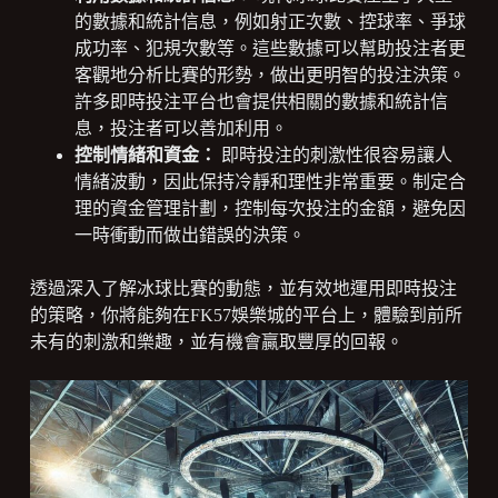
的數據和統計信息，例如射正次數、控球率、爭球
成功率、犯規次數等。這些數據可以幫助投注者更
客觀地分析比賽的形勢，做出更明智的投注決策。
許多即時投注平台也會提供相關的數據和統計信
息，投注者可以善加利用。
控制情緒和資金：
即時投注的刺激性很容易讓人
情緒波動，因此保持冷靜和理性非常重要。制定合
理的資金管理計劃，控制每次投注的金額，避免因
一時衝動而做出錯誤的決策。
透過深入了解冰球比賽的動態，並有效地運用即時投注
的策略，你將能夠在FK57娛樂城的平台上，體驗到前所
未有的刺激和樂趣，並有機會贏取豐厚的回報。