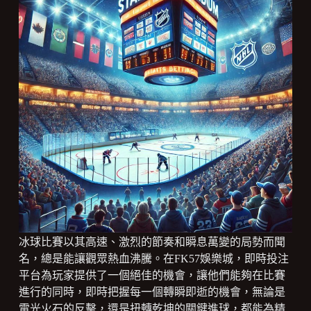
冰球比賽以其高速、激烈的節奏和瞬息萬變的局勢而聞
名，總是能讓觀眾熱血沸騰。在FK57娛樂城，即時投注
平台為玩家提供了一個絕佳的機會，讓他們能夠在比賽
進行的同時，即時把握每一個轉瞬即逝的機會，無論是
電光火石的反擊，還是扭轉乾坤的關鍵進球，都能為精