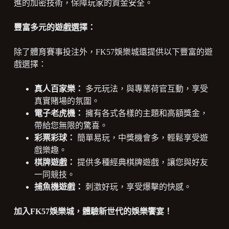
進的加密技術，保障玩家的資金安全。
豐富多元的遊戲選擇：
除了體育賽事投注外，FK57娛樂城還提供以下豐富的遊
戲選擇：
真人百家樂：
多元玩法，與專業荷官互動，享受
真實賭場的氛圍。
電子老虎機：
擁有各式各樣的主題和高額獎金，
帶給您無限的驚喜。
彩票彩球：
簡單易玩，中獎機會多，輕鬆享受遊
戲樂趣。
棋牌遊戲：
提供多種經典棋牌遊戲，讓您與好友
一同競技。
捕魚機遊戲：
刺激好玩，享受爆擊的快感。
加入FK57娛樂城，體驗新世代的娛樂饗宴！