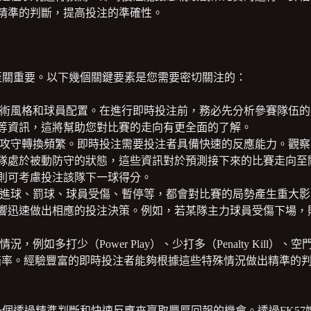
精準的判斷，提高投注的準確性。
至關重要。以下幾個關鍵要素是您需要密切關注的：
術風格和球員配置。在進行即時投注前，務必先分析參賽隊伍的
等資訊，這將幫助您對比賽的走向有更全面的了解。
攻守轉換頻繁。即時投注需要投注者具備快速的反應能力。觀察
隊處於被動防守的狀態，這些資訊對於預測接下來的比賽走向至
則可考慮投注該隊下一球得分。
進球、罰球、球員受傷、暫停等，都會對比賽的局勢產生重大影
響迅速做出相應的投注決策。例如，若某隊主力球員受傷下場，
如多打少（Power Play）、少打多（Penalty Kill）、空門
和賠率。經驗豐富的即時投注者能夠根據這些特殊情況做出精準的
個透過精準判斷和快速反應來贏取豐厚回報的機會。透過FK57