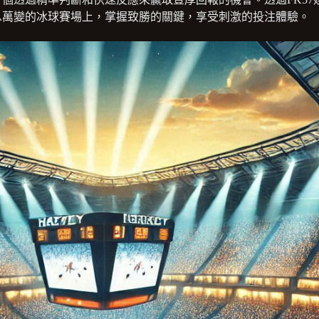
息萬變的冰球賽場上，掌握致勝的關鍵，享受刺激的投注體驗。