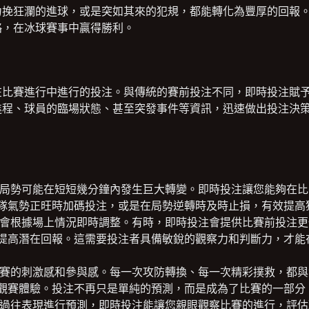
力挽狂瀾的進球，或是突如其來的犯規，都能轉化為豐厚的回報
略，在冰球賽事中贏得勝利。
在比賽進行中進行的投注。與傳統的賽前投注不同，即時投注賦
進程、球員的臨場狀態、甚至突發事件等資訊，迅速做出投注決
局勢可能在短短幾分鐘內發生巨大轉變。即時投注讓您能夠在比
隊氣勢正旺時加碼投注，或是在局勢逆轉時及時止損，有效提高
會根據場上情況即時調整。有時，即時投注會提供比賽前投注更
提高潛在回報。這需要投注者具備敏銳的觀察力和判斷力，才能
賽的刺激感和參與感。每一次攻防轉換、每一次精彩撲救，都與
觀賽體驗。投注不再只是單純的預測，而是成為了比賽的一部分
過往表現進行預測，即時投注能讓您親眼觀察比賽的進行，評估