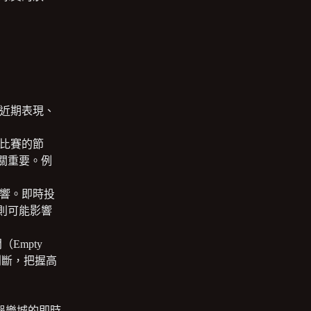
近期表現、
比賽的節
關重要。例
響。即時投
則可能影響
（Empty
判斷，把握高
娛樂城的即時