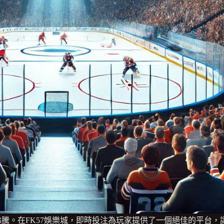
騰。在FK57娛樂城，即時投注為玩家提供了一個絕佳的平台，