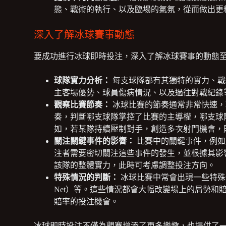
態、戰術的執行、以及臨場的氣氛，從而做出更
深入了解冰球賽事動態
要成功進行冰球即時投注，深入了解冰球賽事的動態
球隊實力分析：
每支球隊都有其獨特的實力、戰
主客場優勢、球員傷病情況、以及過往對戰紀錄
觀察比賽節奏：
冰球比賽的節奏通常非常快速，
奏，判斷哪支球隊掌控了比賽的主導權，哪支球
如，若某隊持續壓制對手，創造多次射門機會，
關注關鍵事件的影響：
比賽中的關鍵事件，例如
注者需要密切關注這些事件的發生，並根據其影
該隊的整體實力，此時可考慮調整投注方向。
特殊情況的判斷：
冰球比賽中常會出現一些特殊情況，例
Net）等。這些情況都會大幅改變場上的局勢
賠率的投注機會。
冰球即時投注不僅為觀賽增添了更多樂趣，也提供了一