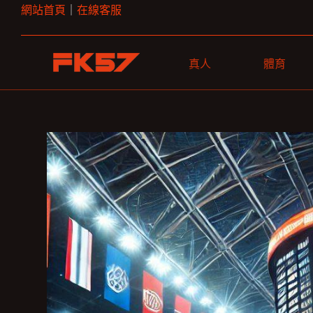
網站首頁
｜
在線客服
跳
至
主
真人
體育
要
內
容