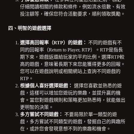
仔細閱讀相關的條款和條件，例如流水倍數、有效
投注額等，確保您符合活動要求，順利領取獎勵。
四、明智的遊戲選擇
選擇高回報率（RTP）的遊戲：
不同的遊戲有不
同的回報率（Return to Player, RTP）。RTP是指長
期下來，遊戲返還給玩家的平均比例。選擇RTP較
高的遊戲，意味著長期下來您能獲得更多的回報。
您可以在遊戲說明或相關網站上查詢不同遊戲的
RTP。
根據個人喜好選擇遊戲：
選擇您喜歡並熟悉的遊
戲，這樣可以增加您遊玩的樂趣，並提升贏的機
會。當您對遊戲規則和策略更加熟悉時，就能做出
更明智的決策。
多方嘗試不同遊戲：
不要局限於單一類型的遊
戲，多方嘗試不同類型的遊戲，發掘自己的興趣所
在，或許您會發現意想不到的樂趣和機會。