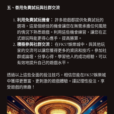
五、善用免費試玩與社群交流
利用免費試玩機會：
許多遊戲都提供免費試玩的
選項，這是個絕佳的機會讓您在無需承擔任何風險
的情況下熟悉遊戲。利用這些機會練習，讓您在正
式遊玩時能更得心應手，提高勝算。
積極參與社群交流：
在FK57娛樂城中，與其他玩
家的交流可以讓您獲得更多的資訊和技巧。參加社
群或論壇，分享心得，學習他人的成功經驗，可以
有效地提升自己的遊戲水平。
透過以上這些全面的投注技巧，相信您能在FK57娛樂城
中獲得更豐富、更刺激的遊戲體驗。謹記理性投注，享
受遊戲的樂趣！