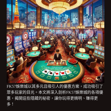
FK57娛樂城以其多元且吸引人的優惠方案，成功吸引了
眾多玩家的目光。本文將深入剖析FK57娛樂城的各項優
惠，揭開這些隱藏的秘密，讓你玩得更精明、賺得更
多！