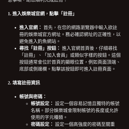
1. 進入娛樂城官網，點擊「註冊」
進入官網：
首先，在您的網路瀏覽器中輸入欲註
冊的娛樂城官方網址。務必確認網址的正確性，以
避免進入釣魚網站。
尋找「註冊」按鈕：
進入官網首頁後，仔細尋找
「註冊」、「加入會員」或類似字樣的按鈕。這個
按鈕通常會位於首頁的顯眼位置，例如頁面頂端、
底部或側邊欄。點擊該按鈕即可進入註冊頁面。
2. 填寫註冊資訊
帳號與密碼：
帳號設定：
設定一個容易記憶且獨特的帳號
名稱。部分娛樂城會限制帳號的長度或允許
使用的字元種類。
密碼設定：
設定一個高強度的密碼至關重