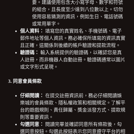
要。建議使用包含大小寫字母、數字和符號
的組合，且長度至少達到八位數以上。切勿
使用容易猜測的資訊，例如生日、電話號碼
或常用單字。
個人資料：
填寫您的真實姓名、手機號碼、電子
郵件地址等個人資訊。務必確保所填寫的資訊真實
且正確，這關係到後續的帳戶驗證和提款流程。
驗證碼：
輸入系統提供的驗證碼，以確認您是真
人註冊，而非機器人自動註冊。驗證碼通常以圖片
或文字形式呈現。
3. 同意會員條款
仔細閱讀：
在提交註冊資訊前，務必仔細閱讀娛
樂城的會員條款、隱私權政策和相關規定。了解平
台的遊戲規則、責任歸屬、獎金派發方式、提款規
則等重要資訊。
勾選同意：
閱讀完畢並確認同意所有條款後，勾
選同意按鈕。勾選此按鈕表示您同意遵守平台的相