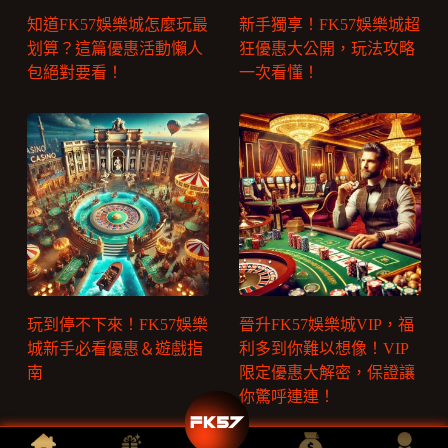
知道FK57娛樂城怎麼玩最
新手獨享！FK57娛樂城超
划算？這篇優惠活動懶人
狂優惠大公開，玩法攻略
包絕對要看！
一次看懂！
玩到停不下來！FK57娛樂
晉升FK57娛樂城VIP，福
城新手必看優惠＆遊戲指
利多到你難以想像！VIP
南
限定優惠大解密，保證讓
你驚呼連連！