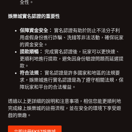
全性。
娛樂城實名認證的重要性
保障資金安全：
實名認證有助於防止不法分子利
用虛假身份進行詐騙、洗錢等非法活動，確保玩家
的資金安全。
提款順暢：
完成實名認證後，玩家可以更快速、
更順利地進行提款，避免因身份驗證問題而延遲提
款。
符合法規：
實名認證是許多國家和地區的法規要
求，娛樂城進行實名認證是為了遵守相關法規，保
障玩家和平台的合法權益。
透過以上更詳細的說明和注意事項，相信您能更順利地
完成線上娛樂城的註冊流程，並在安全的環境下享受遊
戲的樂趣。
立即註冊FK57娛樂城