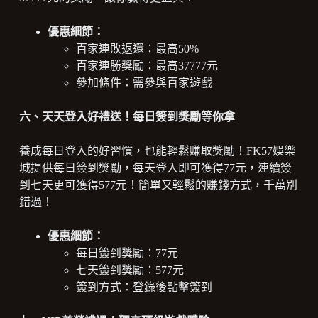
優惠細節：
百家連敗返還：最高50%
百家連勝獎勵：最高37777元
參加條件：需參與百家遊戲
六、天天登入好禮送！每日簽到獎勵等你拿
養成每日登入的好習慣，也能輕鬆賺取獎勵！FK57娛樂
城提供每日簽到獎勵，每天登入即可獲得77元，連續簽
到七天更可獲得577元！簡單又輕鬆的賺錢方式，千萬別
錯過！
優惠細節：
每日簽到獎勵：77元
七天簽到獎勵：577元
簽到方式：登錄後點擊簽到