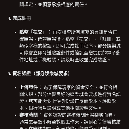
關規定，並願意承擔相應的責任。
4. 完成註冊
點擊「提交」：
再次檢查所有填寫的資訊是否正
確無誤。確認無誤後，點擊「提交」、「註冊」或
類似字樣的按鈕，即可完成註冊程序。部分娛樂城
可能會立即發送驗證郵件或簡訊至您提供的電子郵
件地址或手機號碼，請及時查收並完成驗證。
5. 實名認證（部分娛樂城要求）
上傳證件：
為了保障玩家的資金安全，並符合相
關法規，部分信譽良好的娛樂城會要求進行實名認
證。您可能需要上傳身份證正反面影本、護照影
本、銀行帳戶證明或其他相關證明文件。
審核時間：
實名認證的審核時間因娛樂城而異，
通常需要數小時至數個工作天。請耐心等待審核結
果。在審核期間，部分功能可能會受到限制。