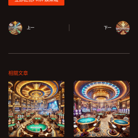
上一
下一
相關文章