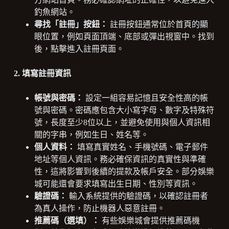
釣魚網站。
尋找「註冊」按鈕：
註冊按鈕通常位於首頁的顯
眼位置，例如頁面頂端、底部或彈出視窗中。找到
後，點擊進入註冊頁面。
2. 填寫註冊資訊
帳號與密碼：
設定一組容易記憶且安全性高的帳
號與密碼。密碼應包含大小寫字母、數字及特殊符
號，長度至少8位以上，並避免使用與個人資訊相
關的字串，例如生日、姓名等。
個人資料：
填寫真實姓名、手機號碼、電子郵件
地址等個人資訊。務必確保資訊的真實性與準確
性，這將影響到後續的提款及帳戶安全。部分娛樂
城可能還會要求填寫出生日期、性別等資訊。
驗證碼：
輸入系統提供的驗證碼，以確認註冊者
為真人操作，防止機器人惡意註冊。
推薦碼（選填）：
有些娛樂城會提供推薦碼機