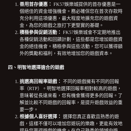
善用首存優惠：
FK57娛樂城提供的首存優惠是一
個絕佳的資金增強機會。務必確保您在首次存款時
充分利用這項優惠，最大程度地擴充您的遊戲資
金，為您的遊戲之旅打下更堅實的基礎。
積極參與促銷活動：
FK57娛樂城會不定期地推出
各種促銷活動和回饋計劃，這些都是您增加遊戲資
金的絕佳機會。積極參與這些活動，您可以獲得額
外的獎勵和福利，有效地增加您的遊戲資本。
四、明智地選擇適合的遊戲
挑選高回報率遊戲：
不同的遊戲擁有不同的回報
率（RTP）。明智地選擇回報率相對較高的遊戲，
意味著從長遠來看，您有機會獲得更多的回報。了
解並比較不同遊戲的回報率，是提升遊戲效益的重
要一步。
根據個人喜好選擇：
選擇您真正喜歡且熟悉的遊
戲，這樣不僅可以增加您遊玩的樂趣，更能有效地
提升您贏得遊戲的機會。在自己熟悉的領域中遊