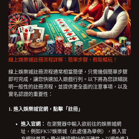
線上娛樂城註冊流程詳解：簡單步驟，輕鬆暢玩！
線上娛樂城註冊流程通常相當簡便，只需幾個簡單步驟
即可完成，讓您快速加入遊戲行列。以下將為您詳細說
明一般性的註冊流程，並提供更全面的注意事項，以及
實名認證的重要性：
1. 進入娛樂城官網，點擊「註冊」
進入官網：
在瀏覽器中輸入欲前往的娛樂城網
址，例如FK57娛樂城（此處僅為舉例），進入官
方網站首頁。務必確認網址的正確性，以避免進入