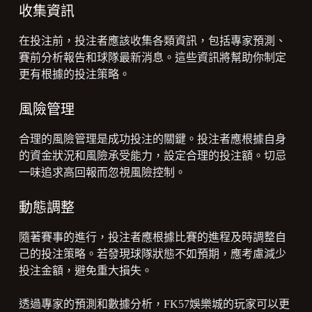
收集資訊
在投注前，投注者應該收集各類資訊，包括專家預測、
賽前分析報告和球隊最新消息。這些資訊將幫助你制定
更有根據的投注策略。
風險管理
合理的風險管理是成功投注的關鍵。投注者應根據自身
的資金狀況和風險承受能力，設定合理的投注額。切忌
一味追求高回報而忽視風險控制。
動態調整
隨著賽事的進行，投注者應根據比賽的進程及時調整自
己的投注策略。若發現球隊狀態不如預期，應考慮減少
投注金額，避免重大損失。
透過專家的預測和數據分析，FK57娛樂城的玩家可以更