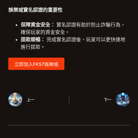
娛樂城實名認證的重要性
保障資金安全：
實名認證有助於防止詐騙行為，
確保玩家的資金安全。
提款順暢：
完成實名認證後，玩家可以更快速地
進行提款。
立即加入FK57娛樂城
上一
下一