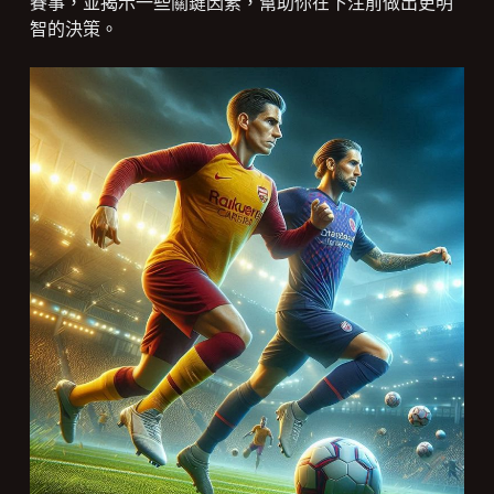
賽事，並揭示一些關鍵因素，幫助你在下注前做出更明
智的決策。