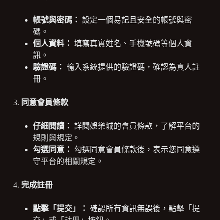
帳號與密碼：
設定一個易記且安全的帳號與密
碼。
個人資料：
填寫真實姓名、手機號碼等個人資
訊。
驗證碼：
輸入系統提供的驗證碼，確認為真人註
冊。
3.
同意會員條款
仔細閱讀：
詳閱娛樂城的會員條款，了解平台的
規則與規定。
勾選同意：
勾選同意會員條款後，表示您同意遵
守平台的相關規定。
4.
完成註冊
點擊「提交」：
確認所有資訊無誤後，點擊「提