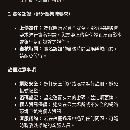
交」或「註冊」按鈕。
5.
實名認證（部分娛樂城要求）
上傳證件：
為保障玩家資金安全，部分娛樂城會
要求進行實名認證。您需要上傳身份證正反面影本
或銀行封面認證等證件。
審核時間：
實名認證的審核時間因娛樂城而異，
請耐心等待。
註冊注意事項
網路安全：
選擇安全的網路環境進行註冊，避免
帳號被盜。
密碼設定：
設定強而有力的密碼，並定期更換。
個人資訊保護：
避免在公共場所或不安全的網路
環境下填寫個人資訊。
客服諮詢：
若在註冊過程中遇到任何問題，可隨
時聯繫娛樂城的客服人員。