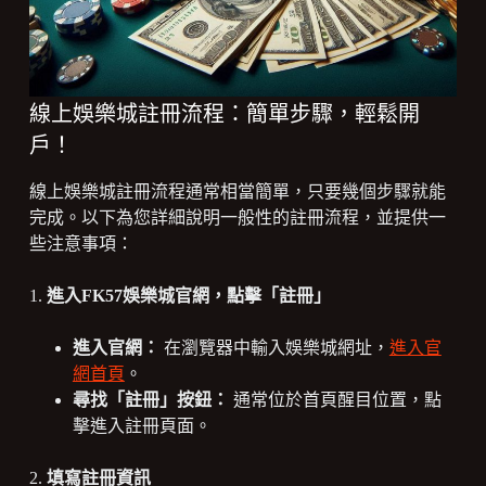
線上娛樂城註冊流程：簡單步驟，輕鬆開
戶！
線上娛樂城註冊流程通常相當簡單，只要幾個步驟就能
完成。以下為您詳細說明一般性的註冊流程，並提供一
些注意事項：
1.
進入FK57娛樂城官網，點擊「註冊」
進入官網：
在瀏覽器中輸入娛樂城網址，
進入官
網首頁
。
尋找「註冊」按鈕：
通常位於首頁醒目位置，點
擊進入註冊頁面。
2.
填寫註冊資訊