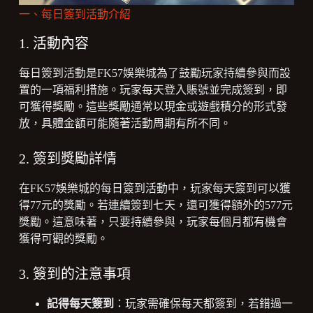
一、每日簽到活動介紹
1. 活動內容
每日簽到活動是FK57娛樂城為了鼓勵玩家持續參與而設
置的一項福利措施。玩家每天登入賬號並完成簽到，即
可獲得獎勵。這些獎勵通常以現金或遊戲積分的形式發
放，具體金額可能隨著活動周期有所不同。
2. 簽到獎勵詳情
在FK57娛樂城的每日簽到活動中，玩家每天簽到可以獲
得77元的獎勵。若連續簽到七天，還可獲得額外的577元
獎勵。這意味著，只要持續參與，玩家每個月都有機會
獲得可觀的獎勵。
3. 簽到的注意事項
記得每天簽到
：玩家需確保每天都簽到，若錯過一