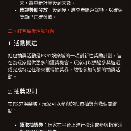
天，將重新計算簽到天數。
確認獎勵發放
：簽到後，應查看賬戶餘額，以確保
獎勵已正確發放。
二、紅包抽獎活動詳解
1. 活動概述
紅包抽獎活動是FK57娛樂城的一項創新性獎勵計劃，旨
在為玩家提供更多的獲獎機會。玩家可以通過參與遊戲
或完成特定任務來獲得抽獎券，然後參加每週的抽獎活
動。
2. 抽獎規則
在FK57娛樂城，玩家可以參與的紅包抽獎有幾個關鍵
點：
獲取抽獎券
：玩家在平台上進行投注或參與指定活