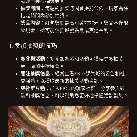
動即可獲得抽獎券。
抽獎時間
：每週的抽獎時間會提前公佈，玩家需在
指定時間內參加抽獎。
獎品內容
：紅包獎勵最高可達7777元，獎品不僅限
於現金，還可能包括遊戲點數或其他福利。
3. 參加抽獎的技巧
多參與活動
：多參加遊戲和活動可獲得更多抽獎
券，增加中獎機會。
關注抽獎信息
：經常查看FK57娛樂城的公告和社
交媒體，以獲取最新的抽獎活動資訊。
與社群互動
：加入FK57的玩家社群，分享參與經
驗和抽獎信息，可以幫助您更好地掌握活動動態。