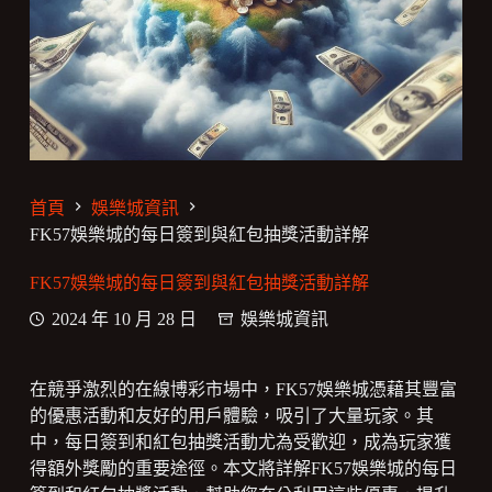
首頁
娛樂城資訊
FK57娛樂城的每日簽到與紅包抽獎活動詳解
FK57娛樂城的每日簽到與紅包抽獎活動詳解
2024 年 10 月 28 日
娛樂城資訊
在競爭激烈的在線博彩市場中，FK57娛樂城憑藉其豐富
的優惠活動和友好的用戶體驗，吸引了大量玩家。其
中，每日簽到和紅包抽獎活動尤為受歡迎，成為玩家獲
得額外獎勵的重要途徑。本文將詳解FK57娛樂城的每日