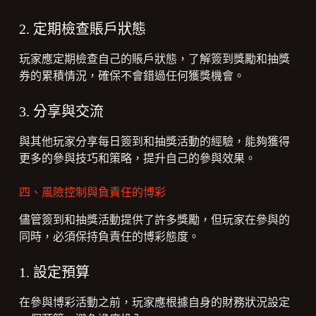
2. 定期檢查賬戶狀態
玩家應定期檢查自己的賬戶狀態，了解簽到獎勵和抽獎
券的累積情況，確保不會錯過任何獲獎機會。
3. 分享與交流
與其他玩家分享每日簽到和抽獎活動的經驗，能夠獲得
更多的參與技巧和策略，提升自己的參與效果。
四、風險控制與負責任的博彩
儘管簽到和抽獎活動提供了許多獎勵，但玩家在參與的
同時，必須保持負責任的博彩態度。
1. 設定預算
在參與博彩活動之前，玩家應根據自身的財務狀況設定