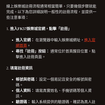
線上娛樂城註冊流程通常相當簡單，只要幾個步驟就能
完成。以下為您詳細說明一般性的註冊流程，並提供一
些注意事項：
1.
進入FK57娛樂城官網，點擊「註冊」
進入官網：
在瀏覽器中輸入娛樂城網址，
進入官
網首頁
。
尋找「註冊」按鈕：
通常位於首頁醒目位置，點
擊進入註冊頁面。
2.
填寫註冊資訊
帳號與密碼：
設定一個易記且安全的帳號與密
碼。
個人資料：
填寫真實姓名、手機號碼等個人資
訊。
驗證碼：
輸入系統提供的驗證碼，確認為真人註