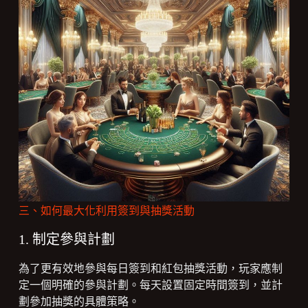
三、如何最大化利用簽到與抽獎活動
1. 制定參與計劃
為了更有效地參與每日簽到和紅包抽獎活動，玩家應制
定一個明確的參與計劃。每天設置固定時間簽到，並計
劃參加抽獎的具體策略。