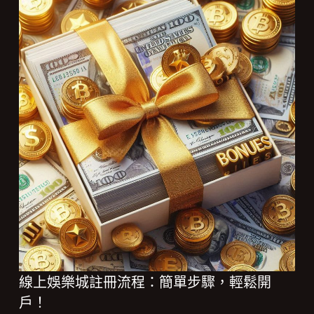
線上娛樂城註冊流程：簡單步驟，輕鬆開
戶！