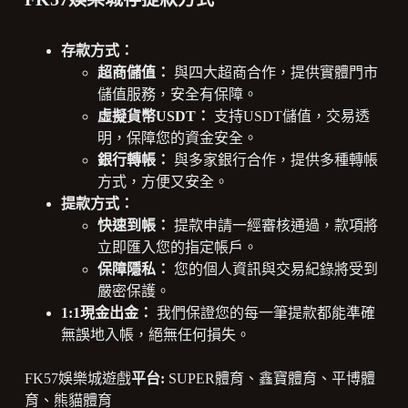
存款方式：
超商儲值：
與四大超商合作，提供實體門市
儲值服務，安全有保障。
虛擬貨幣USDT：
支持USDT儲值，交易透
明，保障您的資金安全。
銀行轉帳：
與多家銀行合作，提供多種轉帳
方式，方便又安全。
提款方式：
快速到帳：
提款申請一經審核通過，款項將
立即匯入您的指定帳戶。
保障隱私：
您的個人資訊與交易紀錄將受到
嚴密保護。
1:1現金出金：
我們保證您的每一筆提款都能準確
無誤地入帳，絕無任何損失。
FK57娛樂城遊戲
平台:
SUPER體育、鑫寶體育、平博體
育、熊貓體育