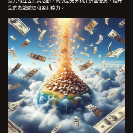
簽到和紅包抽獎活動，幫助您充分利用這些優惠，提升
您的遊戲體驗和盈利能力。