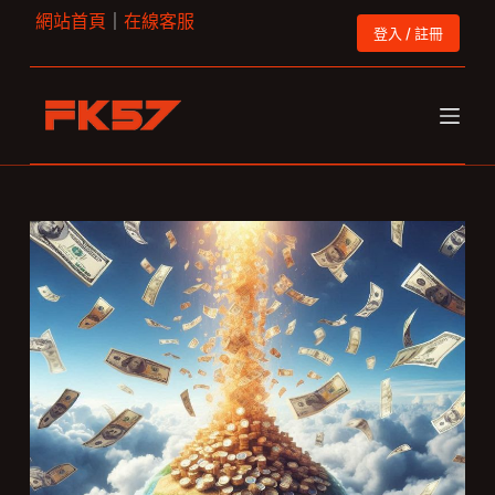
網站首頁
｜
在線客服
跳
登入 / 註冊
至
主
要
內
容