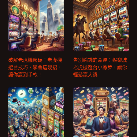
破解老虎機密碼：老虎機
告別輸錢的命運：娛樂城
選台技巧，學會這幾招，
老虎機選台小撇步，讓你
讓你贏到手軟！
輕鬆贏大獎！