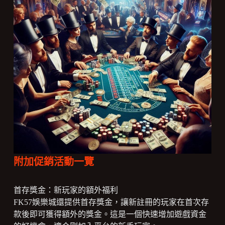
附加促銷活動一覽
首存獎金：新玩家的額外福利
FK57娛樂城還提供首存獎金，讓新註冊的玩家在首次存
款後即可獲得額外的獎金。這是一個快速增加遊戲資金