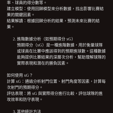
率、球員的得分數等。
建立模型：使用回歸模型來分析數據，找出影響比賽結
果的關鍵因素。
結果解讀：根據回歸分析的結果，預測未來比賽的結
果。
進階數據分析（如預期得分 xG）
預期得分（xG）是一種進階數據，用於衡量球隊
或球員在比賽中應該得到的預期進球數。這種數據
能夠提供比賽結果的深層次分析，幫助理解球隊的
實際表現和潛在的勝負因素。
如何使用 xG？
計算 xG：通過分析射門位置、射門角度等因素，計算每
次射門的預期得分。
評估表現：將 xG 與實際得分進行比較，評估球隊的進
攻效率和防守表現。
其他統計方法