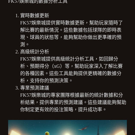
FK57娛樂城的數據分析工具
實時數據更新
FK57娛樂城提供實時數據更新，幫助玩家隨時了
解比賽的最新情況。這些數據包括球隊的即時表
現、球員的狀態等，能夠幫助你做出更準確的預
測。
高級統計分析
FK57娛樂城提供高級統計分析工具，如回歸分
析、預期得分（xG）等，幫助玩家深入了解比賽
的各種因素。這些工具能夠提供更精確的數據分
析，支持你的預測決策。
專業預測建議
FK57娛樂城的專家團隊根據最新的統計數據和分
析結果，提供專業的預測建議。這些建議能夠幫助
你制定更有效的投注策略，提升成功率。