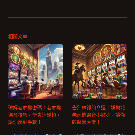
相關文章
破解老虎機密碼：老虎機
告別輸錢的命運：娛樂城
選台技巧，學會這幾招，
老虎機選台小撇步，讓你
讓你贏到手軟！
輕鬆贏大獎！