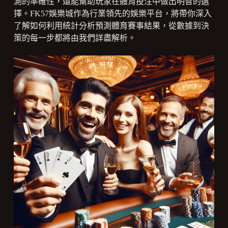
測的準確性，還能幫助玩家在體育投注中做出明智的選
擇。FK57娛樂城作為行業領先的娛樂平台，將帶你深入
了解如何利用統計分析預測體育賽事結果，從數據到決
策的每一步都將由我們詳盡解析。