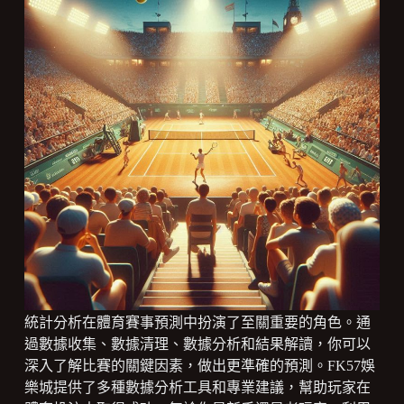
統計分析在體育賽事預測中扮演了至關重要的角色。通
過數據收集、數據清理、數據分析和結果解讀，你可以
深入了解比賽的關鍵因素，做出更準確的預測。FK57娛
樂城提供了多種數據分析工具和專業建議，幫助玩家在