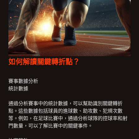
如何解讀關鍵轉折點？
賽事數據分析
統計數據
通過分析賽事中的統計數據，可以幫助識別關鍵轉折
點。這些數據包括球員的進球數、助攻數、犯規次數
等。例如，在足球比賽中，通過分析球隊的控球率和射
門數量，可以了解比賽中的關鍵事件。