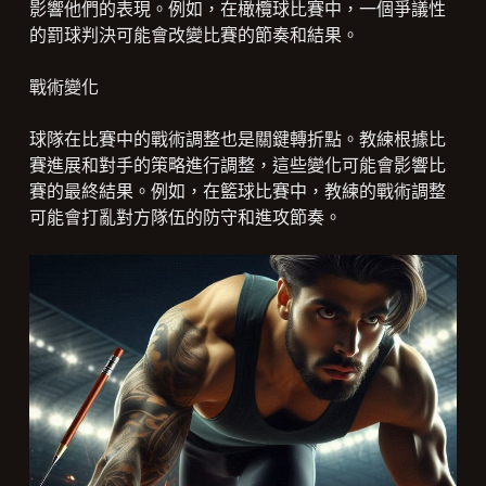
影響他們的表現。例如，在橄欖球比賽中，一個爭議性
的罰球判決可能會改變比賽的節奏和結果。
戰術變化
球隊在比賽中的戰術調整也是關鍵轉折點。教練根據比
賽進展和對手的策略進行調整，這些變化可能會影響比
賽的最終結果。例如，在籃球比賽中，教練的戰術調整
可能會打亂對方隊伍的防守和進攻節奏。