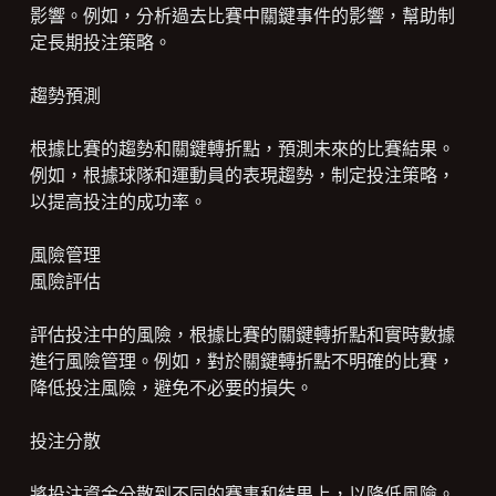
影響。例如，分析過去比賽中關鍵事件的影響，幫助制
定長期投注策略。
趨勢預測
根據比賽的趨勢和關鍵轉折點，預測未來的比賽結果。
例如，根據球隊和運動員的表現趨勢，制定投注策略，
以提高投注的成功率。
風險管理
風險評估
評估投注中的風險，根據比賽的關鍵轉折點和實時數據
進行風險管理。例如，對於關鍵轉折點不明確的比賽，
降低投注風險，避免不必要的損失。
投注分散
將投注資金分散到不同的賽事和結果上，以降低風險。