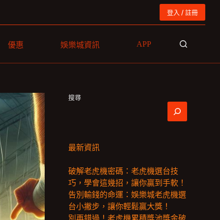
登入 / 註冊
APP
優惠
娛樂城資訊
搜尋
最新資訊
破解老虎機密碼：老虎機選台技
巧，學會這幾招，讓你贏到手軟！
告別輸錢的命運：娛樂城老虎機選
台小撇步，讓你輕鬆贏大獎！
別再錯過！老虎機累積獎池獎金破