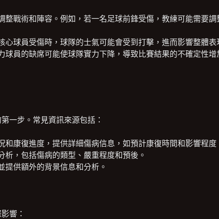
調整戰術和陣容。例如，若一名足球前鋒受傷，教練可能需要調
核心球員受傷時，球隊的士氣可能會受到打擊，進而影響整體表
力球員的缺席可能使球隊實力下降，導致比賽結果的不確定性增
的第一步。常見資訊來源包括：
況和康復進度，提供詳細傷病信息，如預計康復時間和影響程度
分析，包括傷病的類型、嚴重程度和預後。
並提供額外的背景信息和分析。
際影響：