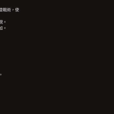
整戰術，使
現。
加。
。