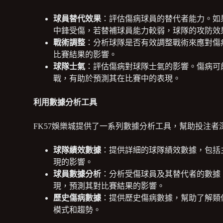
球員替代效果
：評估傷病球員的替代者能力。如
中鋒受傷，若替補球員能力較弱，球隊的攻防效
戰術調整
：分析球隊是否有效調整戰術來應對傷
比賽結果的影響。
球隊士氣
：評估傷病對球隊士氣的影響。傷病可
戰，有助於預測其在比賽中的表現。
利用數據分析工具
FK57娛樂城提供了一系列數據分析工具，幫助投注
球隊績效數據
：提供詳細的球隊績效數據，包括
現的影響。
球員數據分析
：分析受傷球員及其替代者的數據
現，預測其對比賽結果的影響。
歷史傷病數據
：提供歷史傷病數據，幫助了解類
模式和趨勢。