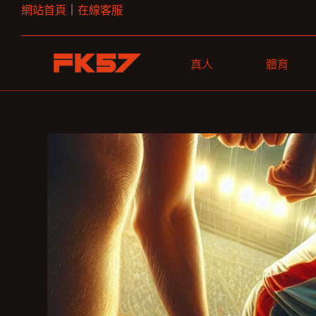
網站首頁
｜
在線客服
跳
至
主
真人
體育
要
內
容