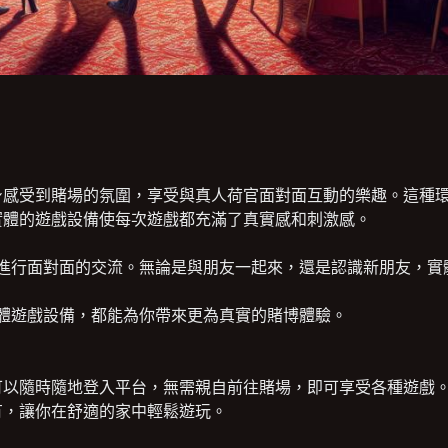
身感受到賭場的氛圍，享受與真人荷官面對面互動的樂趣。這種
實體的遊戲設備使每次遊戲都充滿了真實感和刺激感。
進行面對面的交流。無論是與朋友一起來，還是認識新朋友，實
體遊戲設備，都能為你帶來更為真實的賭博體驗。
可以隨時隨地登入平台，無需親自前往賭場，即可享受各種遊戲
有，讓你在舒適的家中輕鬆遊玩。