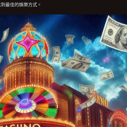
找到最佳的娛樂方式。