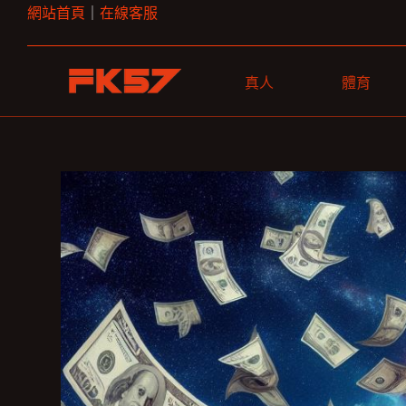
網站首頁
｜
在線客服
跳
至
主
真人
體育
要
內
容