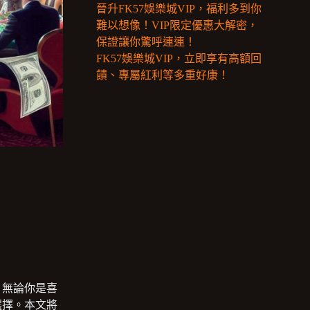
晉升FK57娛樂城VIP，福利多到你
難以想像！VIP限定優惠大解密，
保證讓你驚呼連連！
FK57娛樂城VIP，立即享有高額回
饋、專屬紅利等多重好康！
。無論你是喜
選擇。本文將