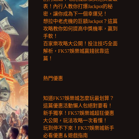
表！內行人教你打爆Jackpot的秘
密，讓你成為下一個幸運兒！
想拉中老虎機的巨額Jackpot？這篇
攻略教你如何提高中獎機率，贏到
手軟！
百家樂攻略大公開！投注技巧全面
解析，FK57娛樂城贏錢就靠這
篇！
熱門優惠
知道FK57娛樂城怎麼玩最划算？
這篇優惠活動懶人包絕對要看！
新手獨享！FK57娛樂城超狂優惠
大公開，玩法攻略一次看懂！
玩到停不下來！FK57娛樂城新手
必看優惠＆遊戲指南