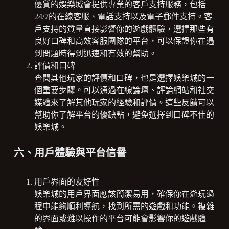
優質的娛樂城會提供專業的客戶支持服務，包括
24/7的在線客服、電話支持以及電子郵件支持。客
戶支持的質量直接影響你的遊戲體驗，選擇那些有
良好口碑和高效客服團隊的平台，可以保證你在遇
到問題時得到迅速和有效的幫助。
評價和口碑
查閱其他玩家的評價和口碑，也是選擇娛樂城的一
個重要步驟。可以通過在線論壇、評論網站和社交
媒體來了解其他玩家的經驗和評價。這些反饋可以
幫助你了解平台的優缺點，避免選擇到口碑不佳的
娛樂城。
六、用戶體驗與平台信譽
用戶界面的友好性
娛樂城的用戶界面應該簡潔易用，確保你在遊玩過
程中能夠順利導航，找到所需的遊戲和功能。複雜
的界面或難以操作的平台可能會影響你的遊戲體