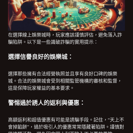
在選擇線上娛樂城時，玩家應該謹慎評估，避免落入詐
騙陷阱。以下是一些識破詐騙的實用提示：
選擇信譽良好的娛樂城：
選擇那些擁有合法經營執照並且享有良好口碑的娛樂
城。合法的娛樂城會受到相關監管機構的審核和監督，
這是保障玩家權益的基本要求。
警惕過於誘人的返利與優惠：
高額返利和超值優惠有可能是誘騙手段。記住，“天上不
會掉餡餅”，過於吸引人的優惠常常隱藏著陷阱。謹慎對