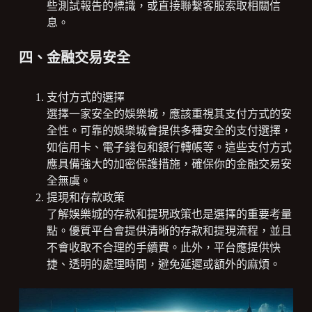
些測試報告的標識，或直接聯繫客服索取相關信
息。
四、金融交易安全
支付方式的選擇
選擇一家安全的娛樂城，應該重視其支付方式的安
全性。可靠的娛樂城會提供多種安全的支付選擇，
如信用卡、電子錢包和銀行轉帳等。這些支付方式
應具備強大的加密保護措施，確保你的金融交易安
全無虞。
提現和存款政策
了解娛樂城的存款和提現政策也是選擇的重要考量
點。優質平台會提供清晰的存款和提現流程，並且
不會收取不合理的手續費。此外，平台應提供快
捷、透明的處理時間，避免延遲或額外的麻煩。