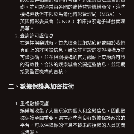
礎。許可證通常由各國的賭博監管機構頒發，這些
機構包括但不限於馬爾他博彩管理局（MGA）、
英國博彩委員會（UKGC）和庫拉索電子遊戲管理
局等。
查詢許可證信息
在選擇娛樂城時，首先檢查其網站底部或關於我們
頁面上的許可證信息。確認許可證的發證機構及許
可證號碼，並在相關機構的官方網站上查詢許可證
的有效性。合法的娛樂城會公開這些信息，並定期
接受監管機構的審核。
二、數據保護與加密技術
重視數據保護
娛樂城收集了大量玩家的個人和金融信息，因此數
據保護至關重要。選擇那些有良好數據保護政策的
平台，可以保障你的信息不被未經授權的人員訪問
或洩漏。