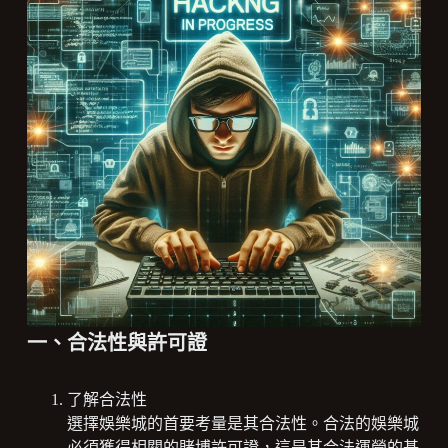
一、合法性與許可證
了解合法性
選擇娛樂城的首要考量是其合法性。合法的娛樂城
必須獲得相關的賭博許可證，這是其合法運營的基