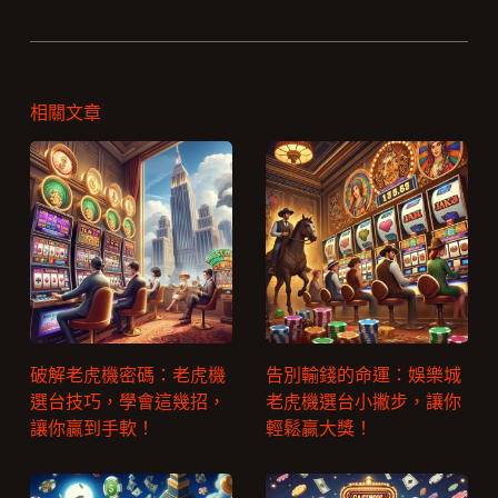
相關文章
破解老虎機密碼：老虎機
告別輸錢的命運：娛樂城
選台技巧，學會這幾招，
老虎機選台小撇步，讓你
讓你贏到手軟！
輕鬆贏大獎！