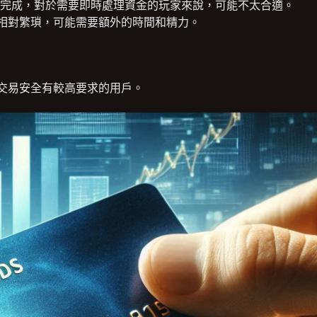
才能完成，對於需要即時處理資金的玩家來說，可能不太合適。
相對繁瑣，可能需要額外的時間和精力。
交易安全有較高要求的用戶。