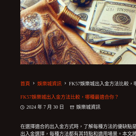
首頁
娛樂城資訊
FK57娛樂城出入金方法比較
FK57娛樂城出入金方法比較，哪種最適合你？
2024 年 7 月 30 日
娛樂城資訊
在選擇適合的出入金方式時，了解每種方法的優缺點是
出入金選擇，每種方法都有其特點和適用場景。本文將