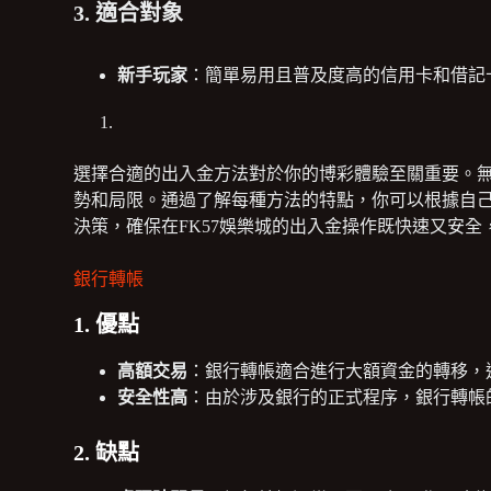
3. 適合對象
新手玩家
：簡單易用且普及度高的信用卡和借記
選擇合適的出入金方法對於你的博彩體驗至關重要。
勢和局限。通過了解每種方法的特點，你可以根據自
決策，確保在FK57娛樂城的出入金操作既快速又安
銀行轉帳
1. 優點
高額交易
：銀行轉帳適合進行大額資金的轉移，
安全性高
：由於涉及銀行的正式程序，銀行轉帳
2. 缺點