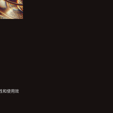
性和使用效