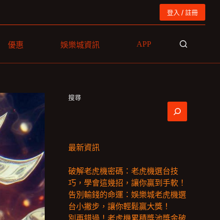
登入 / 註冊
APP
優惠
娛樂城資訊
搜尋
最新資訊
破解老虎機密碼：老虎機選台技
巧，學會這幾招，讓你贏到手軟！
告別輸錢的命運：娛樂城老虎機選
台小撇步，讓你輕鬆贏大獎！
別再錯過！老虎機累積獎池獎金破