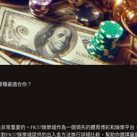
，哪種最適合你？
非常重要的。FK57娛樂城作為一個領先的體育博彩和娛樂平台
對FK57娛樂城提供的出入金方法進行詳細比較，幫助你選擇最