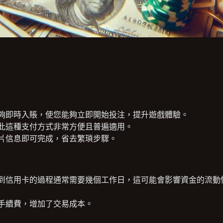
夠即時入賬，使您能夠立即開始投注，提升遊戲體驗。
此這種支付方式非常方便且普遍適用。
片信息即可完成，省去繁瑣步驟。
到信用卡的過程通常需要幾個工作日，這可能會影響資金的流動
手續費，增加了交易成本。