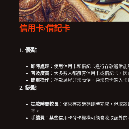
信用卡/借記卡
1. 優點
即時處理
：使用信用卡和借記卡進行存款通常能
普及度高
：大多數人都擁有信用卡或借記卡，因
簡單操作
：存款過程非常簡便，通常只需輸入卡
2. 缺點
提款時間較長
：儘管存款能夠即時完成，但取款
率。
手續費
：某些信用卡發卡機構可能會收取額外的