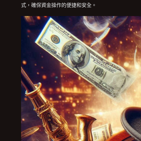
式，確保資金操作的便捷和安全。