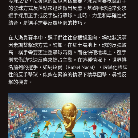
發球之後，接發球的回球同樣重要。球員需要根據對手
的發球方式及落點來迅速做出反應。基礎回球通常要求
選手採用正手或反手進行擊球。此時，力量和準確性相
結合，是選手需要反覆琢磨的技巧。
在大滿貫賽事中，選手們往往會根據風向、場地狀況等
因素調整擊球方式。譬如，在紅土場地上，球的反彈較
高，棋手需要更注重擊球時機。而在快硬地場上，選手
則需借助快速反應來搶占主動。在這種情況下，世界排
名前列的選手，如納達爾（Rafael Nadal），透過他標誌
性的反手擊球，能夠在緊迫的情況下精準回擊，尋找反
擊的機會。