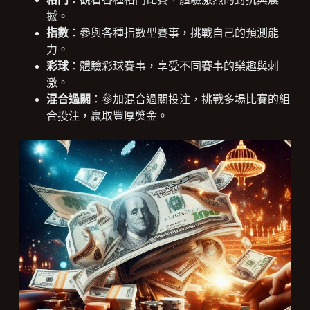
撼。
指數
：參與各種指數型賽事，挑戰自己的預測能
力。
彩球
：體驗彩球賽事，享受不同賽事的樂趣與刺
激。
混合過關
：參加混合過關投注，挑戰多場比賽的組
合投注，贏取豐厚獎金。