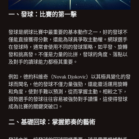
一、發球：比賽的第一擊
發球是網球比賽中最重要的基本動作之一，好的發球不
僅能直接獲得分數，還能為球員爭取主動權。網球選手
在發球時，通常會使用不同的發球策略，如平發、旋轉
發和挑高發。不僅是力量的比拼，發球的角度、落點以
及對手的讀球能力都極其重要。
例如，德約科維奇（Novak Djokovic）以其極具變化的發
球而聞名，他的發球不僅力量強勁，還能靈活運用旋轉
和角度，使對手難以預測，從而掌握主動。相較之下，
弱勢選手的發球往往容易被強勢對手讀懂，這使得發球
成為比賽的關鍵突破口。
二、基礎回球：掌握節奏的藝術