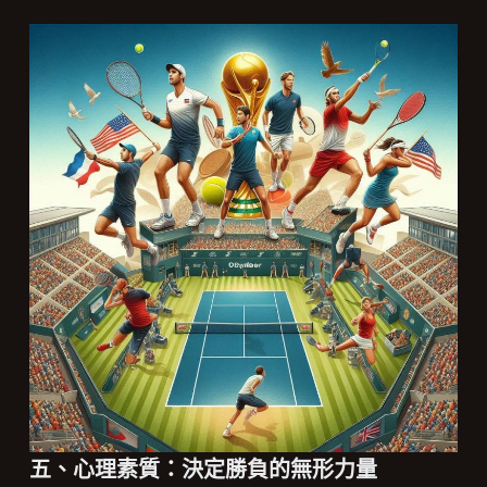
五、心理素質：決定勝負的無形力量