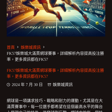
首頁
娛樂城資訊
FK57娛樂城大滿貫網球賽事，詳細解析內容提高投注勝
率，更多資訊都在FK57
FK57娛樂城大滿貫網球賽事，詳細解析內容提高投注勝
率，更多資訊都在FK57
2024 年 7 月 30 日
娛樂城資訊
網球是一項講求技巧、戰略和耐力的運動，尤其是在大
滿貫賽事中，每一位選手都希望在這個最高水平的舞台