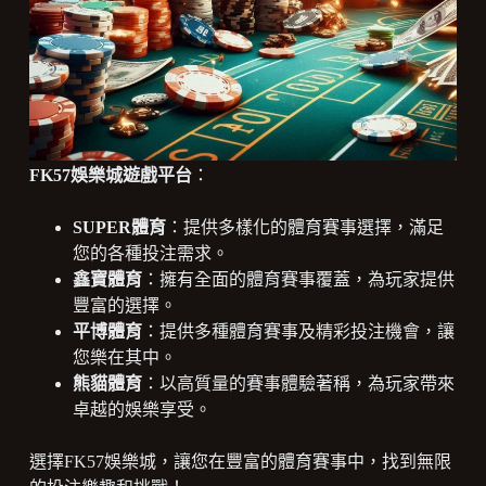
FK57娛樂城遊戲平台
：
SUPER體育
：提供多樣化的體育賽事選擇，滿足
您的各種投注需求。
鑫寶體育
：擁有全面的體育賽事覆蓋，為玩家提供
豐富的選擇。
平博體育
：提供多種體育賽事及精彩投注機會，讓
您樂在其中。
熊貓體育
：以高質量的賽事體驗著稱，為玩家帶來
卓越的娛樂享受。
選擇FK57娛樂城，讓您在豐富的體育賽事中，找到無限