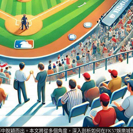
中脫穎而出。本文將從多個角度，深入剖析如何在FK57娛樂城