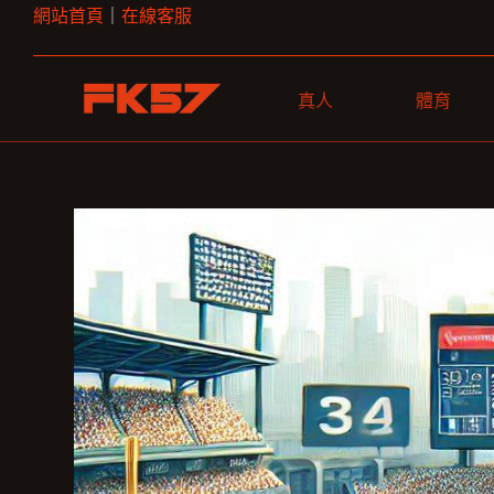
網站首頁
｜
在線客服
跳
至
主
真人
體育
要
內
容