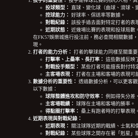
投手的重要性：
投手是棒球比賽的核心人物，其
投球類型：
直球、變化球（曲球、滑球、
控球能力：
好球率、保送率等數據。
對戰紀錄：
該投手過去面對特定打者的表
近期狀態：
近幾場比賽的表現和投球局數
在FK57娛樂城進行投注前，務必查閱相關數據
現。
打者的能力分析：
打者的擊球能力同樣至關重要
打擊率、上壘率、長打率：
這些數據反映
對戰投手類型：
某些打者可能擅長對付特
主客場表現：
打者在主場和客場的表現可
數據分析的重要性：
透過數據分析，可以更客觀
以下數據：
球隊整體進攻和防守效率：
例如得失分差
主客場戰績：
球隊在主場和客場的勝率。
得點圈打擊率：
壘上有跑者時的打擊表現
近期表現與對戰紀錄：
近期表現：
關注球隊近期的戰績、士氣和
對戰紀錄：
某些球隊之間存在著「剋星」