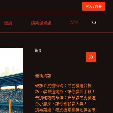
登入 / 註冊
APP
優惠
娛樂城資訊
搜尋
最新資訊
破解老虎機密碼：老虎機選台技
巧，學會這幾招，讓你贏到手軟！
告別輸錢的命運：娛樂城老虎機選
台小撇步，讓你輕鬆贏大獎！
別再錯過！老虎機累積獎池獎金破