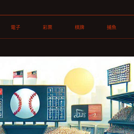
電子
彩票
棋牌
捕魚