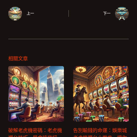
上一
下一
相關文章
破解老虎機密碼：老虎機
告別輸錢的命運：娛樂城