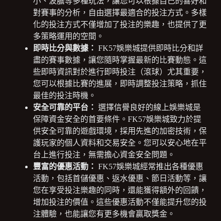
小、波膽等多種玩法，讓您可以根據自己的喜好和
對賽事的分析，自由選擇最適合的投注方式。多樣
化的投注方式不僅增加了投注的樂趣，也提供了更
多策略運用的空間。
即時比分與數據：
FK57娛樂城提供即時比分和詳
盡的賽事數據，讓您隨時掌握最新的比賽動態。這
些即時資訊對於進行即時投注（滾球）尤其重要，
您可以根據比賽的進展，即時調整投注策略，抓住
最佳的投注時機。
安全可靠的平台：
選擇信譽良好的線上娛樂城是
保障資金安全的首要條件。FK57娛樂城致力於提
供安全可靠的遊戲環境，採用先進的加密技術，保
護玩家的個人資料和交易安全。您可以安心地在平
台上進行投注，無需擔心資金安全問題。
豐富的優惠活動：
FK57娛樂城經常推出各種優惠
活動，包括首儲優惠、返水優惠、節日活動等，讓
您在享受投注樂趣的同時，還能獲得額外的回饋，
增加投注的價值。這些優惠活動不僅能提升您的投
注體驗，也能讓您有更多機會贏取獎金。