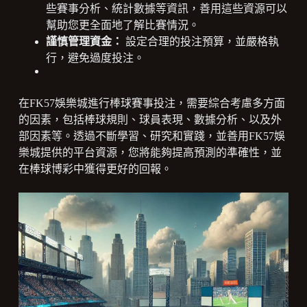
些賽事分析、統計數據等資訊，善用這些資源可以
幫助您更全面地了解比賽情況。
謹慎管理資金：
設定合理的投注預算，並嚴格執
行，避免過度投注。
在FK57娛樂城進行棒球賽事投注，需要綜合考慮多方面
的因素，包括棒球規則、球員表現、數據分析、以及外
部因素等。透過不斷學習、研究和實踐，並善用FK57娛
樂城提供的平台資源，您將能夠提高預測的準確性，並
在棒球博彩中獲得更好的回報。