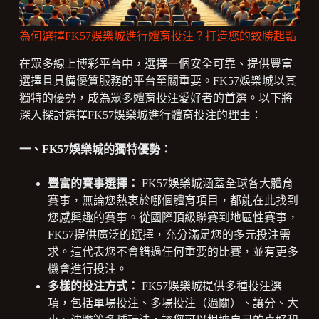
為何選擇FK57娛樂城進行體育投注？打造您的致勝起點
在眾多線上博彩平台中，選擇一個安全可靠、提供豐富
選擇且具備優質服務的平台至關重要。FK57娛樂城以其
獨特的優勢，成為眾多體育投注愛好者的首選。以下將
深入探討選擇FK57娛樂城進行體育投注的理由：
一、FK57娛樂城的獨特優勢：
豐富的賽事選擇：
FK57娛樂城涵蓋全球各大體育
賽事，無論您熱衷於哪個體育項目，都能在此找到
您感興趣的賽事。從國際頂級聯賽到地區性賽事，
FK57提供廣泛的選擇，充分滿足您的多元投注需
求。這代表您不會錯過任何重要的比賽，並有更多
機會進行投注。
多樣的投注方式：
FK57娛樂城提供多種投注選
項，包括單場投注、多場投注（過關）、讓分、大