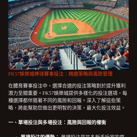
FK57娛樂城棒球賽事投注：精選策略與風險管理
在體育賽事投注中，選擇合適的投注策略對於提升獲利
潛力至關重要。FK57娛樂城提供多樣化的投注選項，每
種選擇都伴隨著不同的風險和回報。深入了解這些策
略，將能幫助您做出更明智的決策，最大化投注效益。
一、單場投注與多場投注：風險與回報的權衡