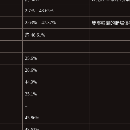
2.7% – 48.65%
2.63% – 47.37%
雙零輪盤的賭場優
約 48.61%
–
25.6%
28.6%
44.9%
35.1%
–
45.86%
48.61%