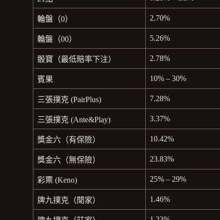
2.70%
輪盤（0）
5.26%
輪盤（00）
2.78%
骰寶（最低賠率下注）
10% – 30%
賓果
7.28%
三張撲克 (PairPlus)
3.37%
三張撲克 (Ante&Play)
10.42%
獎金六（有保險）
23.83%
獎金六（無保險）
25% – 29%
彩票 (Keno)
1.46%
牌九撲克（閒家）
1.23%