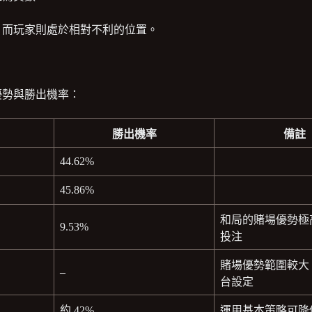
，而玩家則處於相對不利的位置。
優勢與勝出機率：
勝出機率
備註
44.62%
45.86%
和局的賭場優勢極
9.53%
投注
賭場優勢範圍較大
–
台設定
約 42%
運用基本策略可降