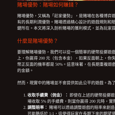
賭場優勢：賭場如何賺錢？
賭場優勢，又稱為「莊家優勢」，是賭場在各種博弈遊
有的長期利潤優勢。賭場透過精心設計的遊戲規則和
鍵所在。本文將深入剖析賭場的獲利模式，並為玩家
什麼是賭場優勢？
要理解賭場優勢，我們可以從一個簡單的硬幣投擲遊戲開
上，你贏得 200 元（包含本金），如果反面朝上，你
幣正反面的機率都是 50%。這意味著，在長期重複
的金額。
然而，現實中的賭場並不會提供如此公平的遊戲。為
收取手續費（佣金）：
即使在上述的硬幣投擲遊
場收取 5% 的手續費，則當你贏得 200 元時，實
調整賠率：
賭場可以透過調整遊戲的賠率來創造
可能略低於 1:1，這使得玩家在長期下來的期望