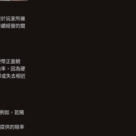
對於玩家所擁
持續經營的關
硬幣正面朝
機率，因為硬
得或失去相近
例如，若賭
場提供的賠率