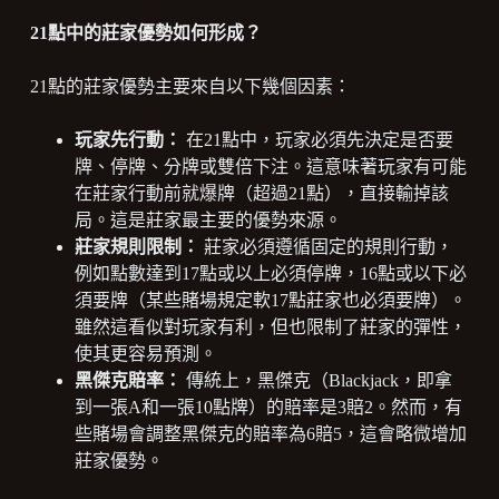
21點中的莊家優勢如何形成？
21點的莊家優勢主要來自以下幾個因素：
玩家先行動：
在21點中，玩家必須先決定是否要
牌、停牌、分牌或雙倍下注。這意味著玩家有可能
在莊家行動前就爆牌（超過21點），直接輸掉該
局。這是莊家最主要的優勢來源。
莊家規則限制：
莊家必須遵循固定的規則行動，
例如點數達到17點或以上必須停牌，16點或以下必
須要牌（某些賭場規定軟17點莊家也必須要牌）。
雖然這看似對玩家有利，但也限制了莊家的彈性，
使其更容易預測。
黑傑克賠率：
傳統上，黑傑克（Blackjack，即拿
到一張A和一張10點牌）的賠率是3賠2。然而，有
些賭場會調整黑傑克的賠率為6賠5，這會略微增加
莊家優勢。