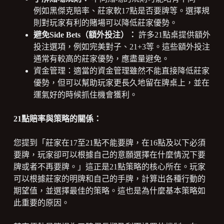
例如黑傑克賠率、莊家軟17點是否要牌等。選擇規
則對玩家有利的賭場可以降低莊家優勢。
避免Side Bets（額外投注）：
許多21點桌提供額外
投注選項，例如完美對子、21+3等。這些額外投注
通常有較高的莊家優勢，應盡量避免。
資金管理：適當的資金管理雖然不能直接降低莊家
優勢，但可以幫助玩家更長久地留在牌桌上，並在
運氣好的時候抓住機會獲利。
21點賠率與策略的關係：
您提到「莊家在17至21點不能要牌，在16點及以下必須
要牌，玩家卻可以根據自己的意願選擇在什麼情況下要
牌或者不再要牌。」這正是21點策略的核心所在。玩家
可以根據莊家的明牌和自己的手牌，計算出各種行動的
期望值，並選擇最佳的策略。這也是為什麼基本策略如
此重要的原因。