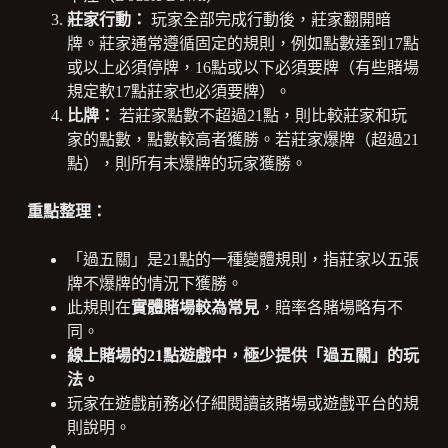
莊家行動：
玩家全部完成行動後，莊家翻開暗
牌。莊家通常遵循固定的規則，例如點數達到17點
或以上必須停牌，16點或以下必須要牌（有些賭場
規定軟17點莊家也必須要牌）。
比牌：
若莊家點數不超過21點，則比較莊家和玩
家的點數，點數較高者獲勝。若莊家爆牌（超過21
點），則所有未爆牌的玩家獲勝。
重點整理：
「過五關」是21點的一種變體規則，指莊家以五張
牌不爆牌的情況下獲勝。
此規則在
實體賭場較為常見
，賠率各賭場略有不
同。
線上賭場的21點遊戲中，極少提供「過五關」的玩
法。
玩家在遊戲前務必仔細閱讀該賭場或遊戲平台的規
則說明。