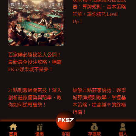
器：算牌規則、基本策略
詳解，讓你技巧Level
Up！
百家樂必勝秘笈大公開！
最新最全投注攻略，稱霸
FK57娛樂城不是夢！
21點刺激過關密技！深入
破解21點莊家優勢：娛樂
剖析莊家優勢與賠率，教
城算牌規則教學，掌握基
你如何逆轉局勢！
本策略，提高勝率的終極
指南！
首頁
優惠
客服
存提款
個人
Copyright© 2026 FK57娛樂城