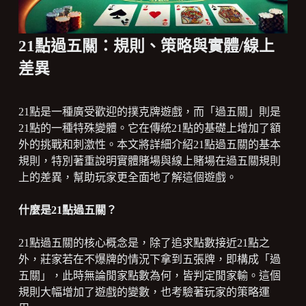
21點過五關：規則、策略與實體/線上
差異
21點是一種廣受歡迎的撲克牌遊戲，而「過五關」則是
21點的一種特殊變體。它在傳統21點的基礎上增加了額
外的挑戰和刺激性。本文將詳細介紹21點過五關的基本
規則，特別著重說明實體賭場與線上賭場在過五關規則
上的差異，幫助玩家更全面地了解這個遊戲。
什麼是21點過五關？
21點過五關的核心概念是，除了追求點數接近21點之
外，莊家若在不爆牌的情況下拿到五張牌，即構成「過
五關」，此時無論閒家點數為何，皆判定閒家輸。這個
規則大幅增加了遊戲的變數，也考驗著玩家的策略運