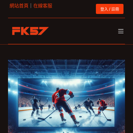
網站首頁
｜
在線客服
跳
登入 / 註冊
至
主
要
內
容