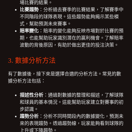
場比賽的結果。
比賽趨勢
：分析過去賽季的比賽結果，了解賽季中
不同階段的球隊表現。這些趨勢能夠揭示某些模
式，幫助預測未來賽事。
賠率變化
：賠率的變化能夠反映市場對於比賽的預
期，也能幫助玩家識別潛在的贏利機會。了解賠率
波動的背後原因，有助於做出更佳的投注決策。
3. 數據分析方法
有了數據後，接下來是選擇合適的分析方法。常見的數
據分析方法包括：
描述性分析
：通過對數據的整理和描述，了解球隊
和球員的基本情況。這能幫助玩家建立對賽事的初
步認識。
趨勢分析
：分析不同時間段內的數據變化，預測未
來的表現趨勢。透過趨勢線，玩家能夠看到球隊的
上升或下降趨勢。