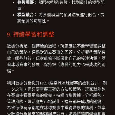
參數調優：
調整模型的參數，找到最佳的模型配
置。
模型融合：
將多個模型的預測結果進行融合，提
高預測的可靠性。
9. 持續學習和調整
數據分析是一個持續的過程，玩家應該不斷學習和調整
自己的策略。通過對過去賽事的回顧，分析哪些策略有
效，哪些無效，玩家能夠不斷優化自己的投注決策。隨
著冰球賽事的發展，保持靈活應變的能力也是成功的關
鍵。
利用數據分析提升FK57娛樂城冰球賽事的獲利並非一朝
一夕之功，但只要掌握正確的方法和策略，玩家就能夠
在賽事中獲得更高的收益。持續收集數據、分析趨勢、
管理風險、靈活應對市場變化，這些都是成功的關鍵。
希望每位玩家都能在冰球賽事中獲得豐厚的獲利，並享
受數據分析帶來的樂趣與成就感。透過持續的學習和實