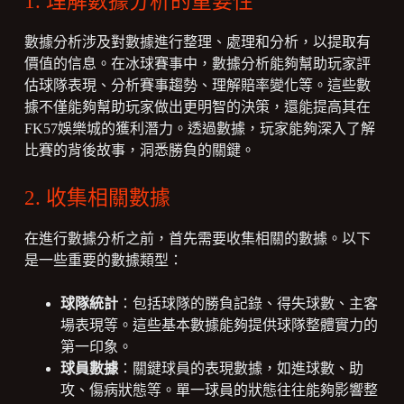
1. 理解數據分析的重要性
數據分析涉及對數據進行整理、處理和分析，以提取有
價值的信息。在冰球賽事中，數據分析能夠幫助玩家評
估球隊表現、分析賽事趨勢、理解賠率變化等。這些數
據不僅能夠幫助玩家做出更明智的決策，還能提高其在
FK57娛樂城的獲利潛力。透過數據，玩家能夠深入了解
比賽的背後故事，洞悉勝負的關鍵。
2. 收集相關數據
在進行數據分析之前，首先需要收集相關的數據。以下
是一些重要的數據類型：
球隊統計
：包括球隊的勝負記錄、得失球數、主客
場表現等。這些基本數據能夠提供球隊整體實力的
第一印象。
球員數據
：關鍵球員的表現數據，如進球數、助
攻、傷病狀態等。單一球員的狀態往往能夠影響整