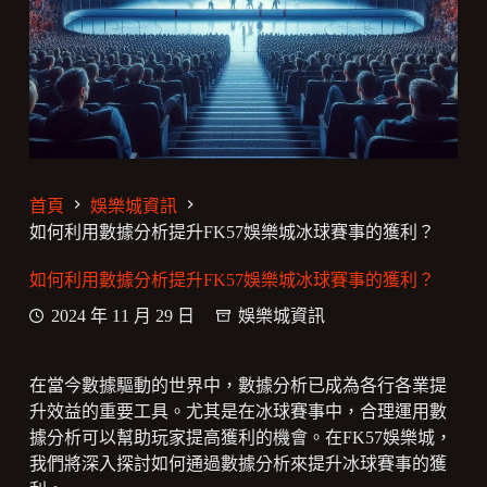
首頁
娛樂城資訊
如何利用數據分析提升FK57娛樂城冰球賽事的獲利？
如何利用數據分析提升FK57娛樂城冰球賽事的獲利？
2024 年 11 月 29 日
娛樂城資訊
在當今數據驅動的世界中，數據分析已成為各行各業提
升效益的重要工具。尤其是在冰球賽事中，合理運用數
據分析可以幫助玩家提高獲利的機會。在FK57娛樂城，
我們將深入探討如何通過數據分析來提升冰球賽事的獲