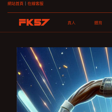
網站首頁
｜
在線客服
跳
至
主
真人
體育
要
內
容