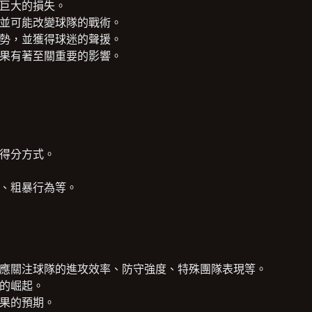
巨大的損失。
並可能改變球隊的戰術。
勢，並獲得球迷的聲援。
果有著至關重要的影響。
得分方式。
、粗暴行為等。
應關注球隊的進攻效率、防守強度、特殊團隊表現等。
的崛起。
果的預期。