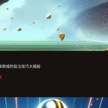
7娛樂城的投注技巧大揭秘
秘