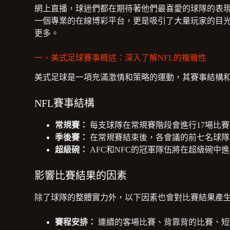
網上直播，球迷們都在期待著他們最喜愛的球隊的表現
一個專業的在線博彩平台，更是吸引了大量玩家的目光
更多。
一、美式足球賽事概述：深入了解NFL的複雜性
美式足球是一項充滿激情和策略的運動，其賽事結構
NFL賽事結構
常規賽：
每支球隊在常規賽階段會進行17場比
季後賽：
在常規賽結束後，各會議的前七名球隊
超級碗：
AFC和NFC的冠軍隊伍將在超級碗中
影響比賽結果的因素
除了球隊的整體實力外，以下因素也會對比賽結果產
賽程安排：
連續的客場比賽、背靠背的比賽、短