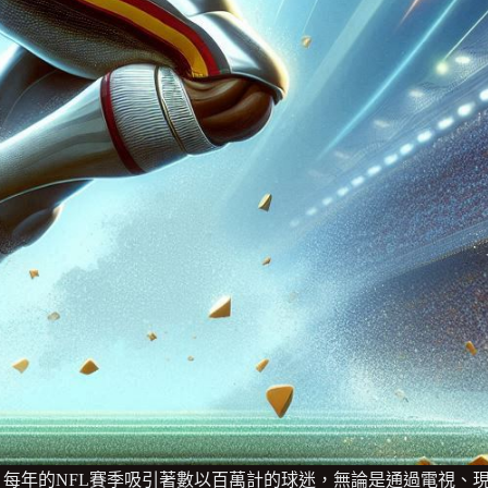
每年的NFL賽季吸引著數以百萬計的球迷，無論是通過電視、