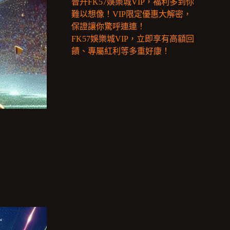
晉升FK57娛樂城VIP，福利多到你
難以想像！VIP限定優惠大解密，
保證讓你驚呼連連！
FK57娛樂城VIP，立即享有高額回
饋、專屬紅利等多重好康！