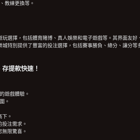
、教練更換等。
的遊玩選擇，包括體育賭博、真人娛樂和電子遊戲等。其界面友好
娛樂城特別提供了豐富的投注選擇，包括賽事勝負、總分、讓分等
。
、存提款快速！
激的遊戲體驗。
圍。
高下。
的投注需求。
您無限驚喜。