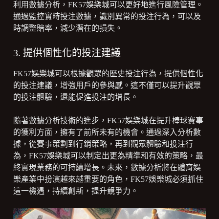
利用數據分析，FK57娛樂城可以更好地進行風險管理。
通過監控實時投注數據，識別異常的投注行為，可以及
時調整賠率，減少潛在的損失。
3. 提供個性化的投注建議
FK57娛樂城可以根據觀眾的歷史投注行為，提供個性化
的投注建議，增強用戶的參與感。這不僅可以提升觀眾
的投注體驗，還能促進投注的增長。
隨著數據分析技術的進步，FK57娛樂城在提升棒球賽事
的獲利方面，擁有了前所未有的機會。通過深入分析數
據，從賽事策劃到行銷策略，再到觀眾體驗和投注行
為，FK57娛樂城可以制定出更為精準和有效的策略，最
終實現業務的可持續增長。未來，數據分析將在體育娛
樂產業中扮演越來越重要的角色，FK57娛樂城必須抓住
這一機遇，持續創新，提升競爭力。