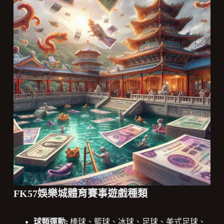
FK57娛樂城體育賽事遊戲種類
球類運動:
棒球、籃球、冰球、足球、美式足球、