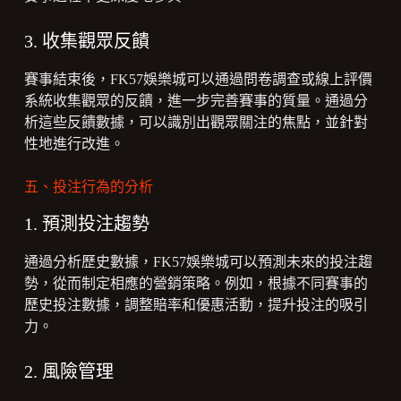
3. 收集觀眾反饋
賽事結束後，FK57娛樂城可以通過問卷調查或線上評價
系統收集觀眾的反饋，進一步完善賽事的質量。通過分
析這些反饋數據，可以識別出觀眾關注的焦點，並針對
性地進行改進。
五、投注行為的分析
1. 預測投注趨勢
通過分析歷史數據，FK57娛樂城可以預測未來的投注趨
勢，從而制定相應的營銷策略。例如，根據不同賽事的
歷史投注數據，調整賠率和優惠活動，提升投注的吸引
力。
2. 風險管理