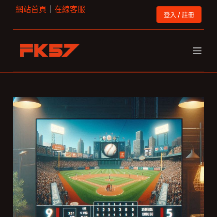
網站首頁
｜
在線客服
跳
登入 / 註冊
至
主
要
內
容