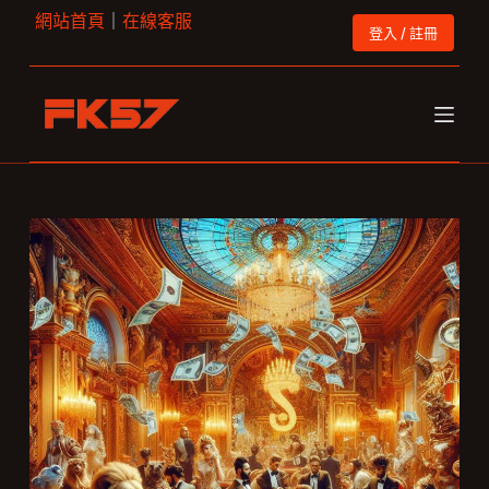
網站首頁
｜
在線客服
跳
登入 / 註冊
至
主
要
內
容