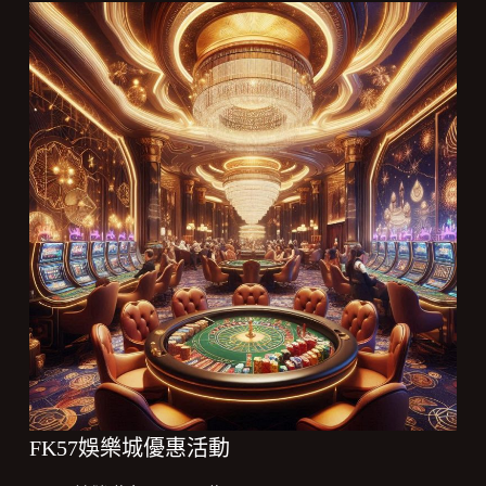
FK57娛樂城優惠活動