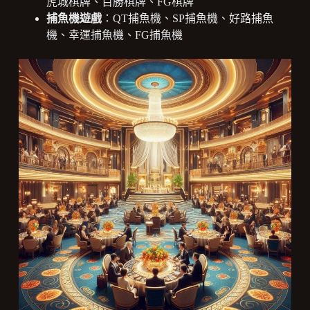
虎城棋牌、百勝棋牌、FG棋牌
捕魚機遊戲
：QT捕魚機、SP捕魚機、好路捕魚
機、幸運捕魚機、FG捕魚機