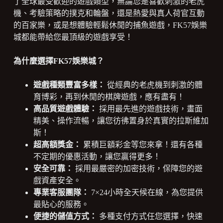
了全球最受歡迎的遊戲類型，無論您是喜歡刺激的老虎
機、考驗策略的撲克和輪盤，還是熱愛與真人荷官互動
的百家樂，或是想體驗輕鬆休閒的捕魚遊戲，FK57娛樂
城都能帶給您最頂級的遊戲享受！
為什麼選擇FK57娛樂城？
遊戲種類豐富多樣：
從經典的老虎機到刺激的體
育博彩，再到休閒的棋牌遊戲，應有盡有！
高品質遊戲體驗：
採用最先進的遊戲技術，畫面
精美、操作流暢，讓您彷彿置身於真實的拉斯維加
斯！
超高額獎金：
累積巨額彩金等您來拿！還有各種
不定期的優惠活動，讓您贏得更多！
安全可靠：
採用最嚴密的加密技術，保障您的遊
戲資產安全。
專業客服團隊：
7×24小時全天候在線，為您提供
最貼心的服務。
便捷的儲值方式：
多種支付方式任您選擇，快速