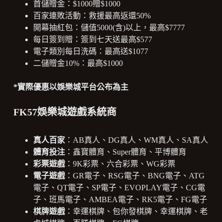
首儲贈金：$1000贈$1000
百家連敗活動：救援最高返還50%
開幕抽紅包：儲值5000(含)以上，最高$7777
每日簽到贈：簽到七天送最高$577
電子類別每日洗碼：最高送$1077
二儲贈金10%：最高$1000
*實際優惠以娛樂城平台公布為主
FK57娛樂城遊戲系統商
真人百家
：AB真人、DG真人、WM真人、SA真人
體育投注
：鑫寶體育、Super體育、平博體育
彩票遊戲
：9K彩票、六合彩票、WG彩票
電子遊戲
：GR電子、RSG電子、BNG電子、ATG
電子、QT電子、SP電子、EVOPLAY電子、CG電
子、班馬電子、AMBEA電子、RK5電子、FG電子
棋牌遊戲
：幸運棋牌、包你發棋牌、幸運棋牌、老