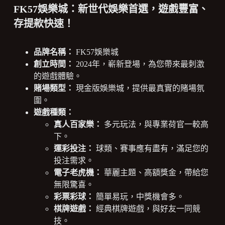
FK57娛樂城：新世代娛樂首選，遊戲豐富、
存提款快速！
品牌名稱：
FK57娛樂城
創立時間：
2024年，嶄新登場，為您帶來最刺激
的遊戲體驗。
賭場類型：
現金版娛樂城，提供最真實的賭場氛
圍。
遊戲種類：
真人百家樂：
多元玩法，與專業荷官一較高
下。
運彩投注：
球類、賽事應有盡有，滿足您的
投注需求。
電子老虎機：
華麗主題、高額獎金，帶給您
無限驚喜。
彩票彩球：
簡單易玩，中獎機會多。
棋牌遊戲：
經典棋牌遊戲，與好友一同競
技。