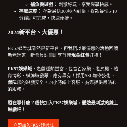
捕魚機遊戲：
刺激好玩，享受爆擊快感。
存取速度：
存款最快300秒內到帳，提款最快5-10
分鐘即可完成，快速便捷。
2024新平台、大優惠！
FK57娛樂城雖然是新平台，但我們以最優惠的活動回饋
新老玩家！新會員註冊即享首儲
現金紅包
好禮！
FK57娛樂城
，遊戲種類豐富，包含百家樂、老虎機、體
育博彩、棋牌遊戲等，應有盡有！採用SSL加密技術，
保障您的遊戲安全。24小時線上客服，為您提供最貼心
的服務。
還在等什麼？趕快加入FK57娛樂城，體驗最刺激的線上
遊戲吧！
立即加入FK57娛樂城