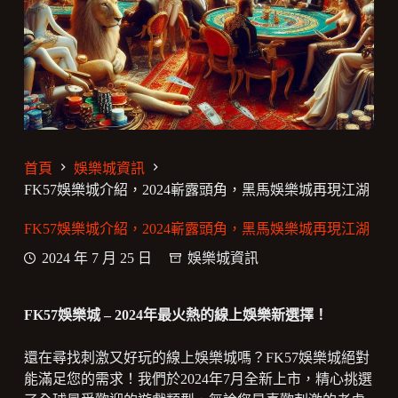
首頁
娛樂城資訊
FK57娛樂城介紹，2024嶄露頭角，黑馬娛樂城再現江湖
FK57娛樂城介紹，2024嶄露頭角，黑馬娛樂城再現江湖
2024 年 7 月 25 日
娛樂城資訊
FK57娛樂城 – 2024年最火熱的線上娛樂新選擇！
還在尋找刺激又好玩的線上娛樂城嗎？FK57娛樂城絕對
能滿足您的需求！我們於2024年7月全新上市，精心挑選