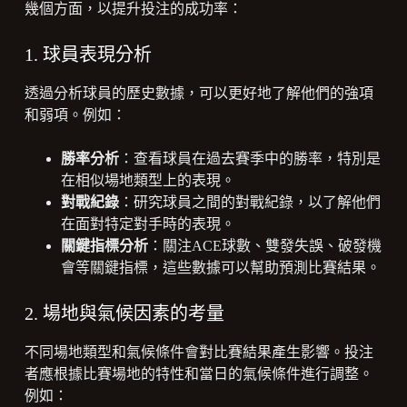
幾個方面，以提升投注的成功率：
1. 球員表現分析
透過分析球員的歷史數據，可以更好地了解他們的強項
和弱項。例如：
勝率分析
：查看球員在過去賽季中的勝率，特別是
在相似場地類型上的表現。
對戰紀錄
：研究球員之間的對戰紀錄，以了解他們
在面對特定對手時的表現。
關鍵指標分析
：關注ACE球數、雙發失誤、破發機
會等關鍵指標，這些數據可以幫助預測比賽結果。
2. 場地與氣候因素的考量
不同場地類型和氣候條件會對比賽結果產生影響。投注
者應根據比賽場地的特性和當日的氣候條件進行調整。
例如：