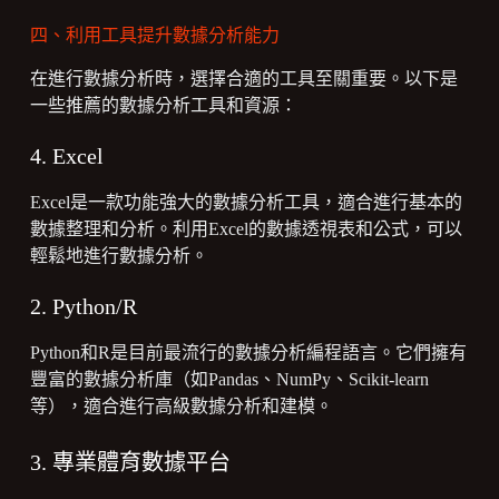
四、利用工具提升數據分析能力
在進行數據分析時，選擇合適的工具至關重要。以下是
一些推薦的數據分析工具和資源：
4. Excel
Excel是一款功能強大的數據分析工具，適合進行基本的
數據整理和分析。利用Excel的數據透視表和公式，可以
輕鬆地進行數據分析。
2. Python/R
Python和R是目前最流行的數據分析編程語言。它們擁有
豐富的數據分析庫（如Pandas、NumPy、Scikit-learn
等），適合進行高級數據分析和建模。
3. 專業體育數據平台