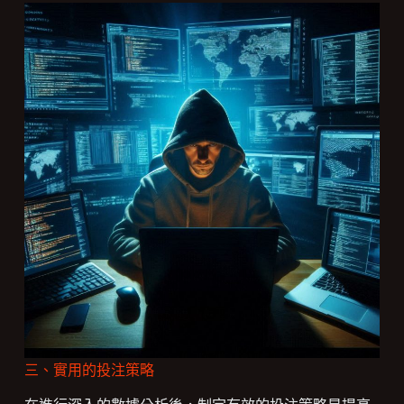
三、實用的投注策略