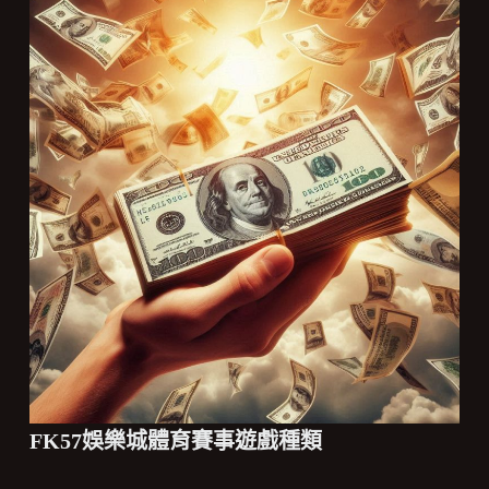
FK57娛樂城體育賽事遊戲種類