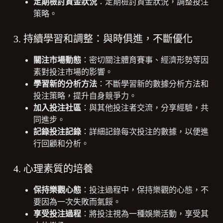
定期檢討資金狀況
：定期檢討資金狀況，調整投注
策略。
3. 持續學習和調整：與時俱進，不斷優化
關注市場動態
：密切關注體育賽事、經濟形勢等因
素對投注市場的影響。
學習新的分析方法
：不斷學習新的數據分析方法和
投注策略，提升自身競爭力。
加入投注社區
：與其他投注者交流，分享經驗，共
同進步。
記錄投注記錄
：詳細記錄每次投注的數據，以便進
行回顧和分析。
4. 心理素質的培養
保持樂觀心態
：投注過程中，保持樂觀的心態，不
要因為一次失敗而氣餒。
享受投注過程
：將投注視為一種娛樂活動，享受其