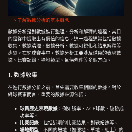
一、了解數據分析的基本概念
數據分析是對數據進行整理、分析和解釋的過程，其目
的是從中提取出有價值的信息。這一過程通常包括數據
收集、數據清理、數據分析、數據可視化和結果解釋等
步驟。在網球賽事中，數據分析主要涉及球員的表現數
據、比賽記錄、場地類型、氣候條件等多個方面。
1. 數據收集
在進行數據分析之前，首先需要收集相關的數據。對於
網球賽事而言，重要的數據來源包括：
球員歷史表現數據
：例如勝率、ACE球數、破發成
功率等。
比賽記錄
：包括近期的比賽結果、對戰紀錄等。
場地類型
：不同的場地（如硬地、草地、紅土）的