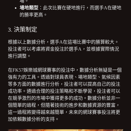
場。
場地類型
：此次比賽在硬地進行，而選手A在硬地
的勝率更高。
3. 決策制定
根據以上數據分析，選手A在這場比賽中的勝算較大。
投注者可以考慮將資金投注於選手A，並根據實際情況
進行調整。
在FK57娛樂城網球賽事的投注中，數據分析無疑是一個
強有力的工具。透過對球員表現、場地類型、氣候因素
等多方面的數據進行分析，投注者可以提高自己的投注
成功率。通過合理的投注策略和不斷學習，投注者可以
在競爭激烈的市場中獲得更多的成功。數據分析並非一
個簡單的過程，但隨著技術的進步和數據資源的豐富，
這一過程將變得越來越簡單，未來的網球賽事投注將更
加依賴數據分析的支持。