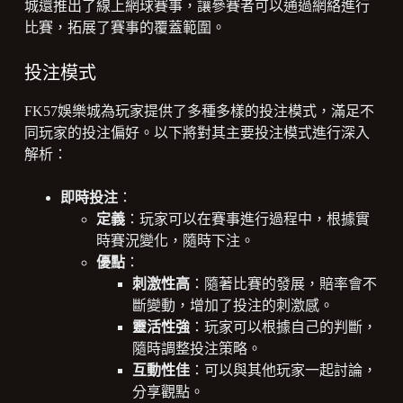
城還推出了線上網球賽事，讓參賽者可以通過網絡進行
比賽，拓展了賽事的覆蓋範圍。
投注模式
FK57娛樂城為玩家提供了多種多樣的投注模式，滿足不
同玩家的投注偏好。以下將對其主要投注模式進行深入
解析：
即時投注
：
定義
：玩家可以在賽事進行過程中，根據實
時賽況變化，隨時下注。
優點
：
刺激性高
：隨著比賽的發展，賠率會不
斷變動，增加了投注的刺激感。
靈活性強
：玩家可以根據自己的判斷，
隨時調整投注策略。
互動性佳
：可以與其他玩家一起討論，
分享觀點。