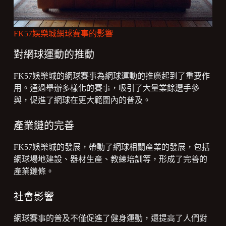
FK57娛樂城網球賽事的影響
對網球運動的推動
FK57娛樂城的網球賽事為網球運動的推廣起到了重要作
用。通過舉辦多樣化的賽事，吸引了大量業餘選手參
與，促進了網球在更大範圍內的普及。
產業鏈的完善
FK57娛樂城的發展，帶動了網球相關產業的發展，包括
網球場地建設、器材生產、教練培訓等，形成了完善的
產業鏈條。
社會影響
網球賽事的普及不僅促進了健身運動，還提高了人們對