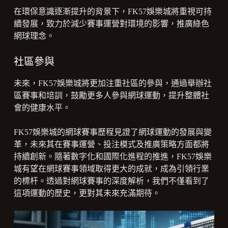
在環保意識逐漸提升的背景下，FK57娛樂城將重視可持
續發展，致力於減少賽事運營對環境的影響，推廣綠色
網球理念。
社區參與
未來，FK57娛樂城將更加注重社區的參與，通過舉辦社
區賽事和培訓，鼓勵更多人參與網球運動，提升整體社
會的健康水平。
FK57娛樂城的網球賽事歷程見證了網球運動的發展與變
革，未來其在賽事運營、投注模式及推廣策略方面都將
持續創新。隨著數字化和國際化進程的推進，FK57娛樂
城有望在網球賽事領域取得更大的成就，成為引領行業
的標杆。透過對網球賽事的深度解析，我們不僅看到了
這項運動的歷史，更對其未來充滿期待。