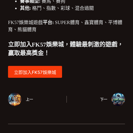
賽事類型:
賽馬、賽狗
其他:
格鬥、指數、彩球、混合過關
FK57娛樂城遊戲
平台:
SUPER體育、鑫寶體育、平博體
育、熊貓體育
立即加入FK57娛樂城，體驗最刺激的遊戲，
贏取最高獎金！
立即加入FK57娛樂城
上一
下一