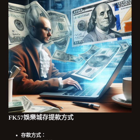
FK57娛樂城存提款方式
存款方式：