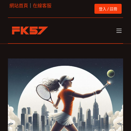
網站首頁
｜
在線客服
跳
登入 / 註冊
至
主
要
內
容