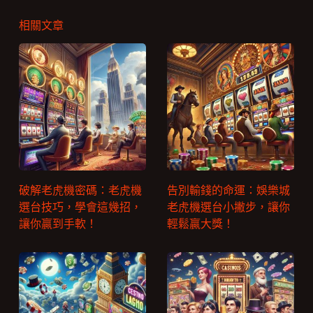
相關文章
破解老虎機密碼：老虎機
告別輸錢的命運：娛樂城
選台技巧，學會這幾招，
老虎機選台小撇步，讓你
讓你贏到手軟！
輕鬆贏大獎！