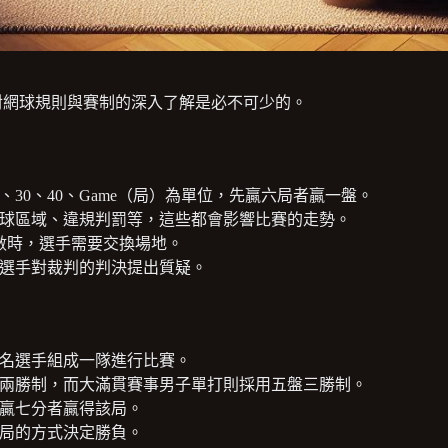
對網球規則與賽制的深入了解是必不可少的。
30、40、Game（局）為單位，先贏六局者贏一盤。
球區域、違規判罰等，這些都會影響比賽的走勢。
數時，選手需要交換場地。
選手對裁判的判決提出質疑。
名選手組成一隊進行比賽。
兩勝制，而大滿貫賽事男子單打則採用五盤三勝制。
先贏七分者贏得該局。
局的方式決定勝負。