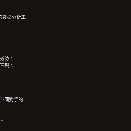
的數據分析工
劣勢。
表現。
不同對手的
。