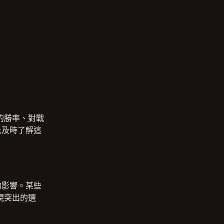
的勝率、對戰
此及時了解這
的影響。某些
現突出的選