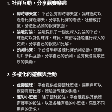
1. 社群互動，分享觀賽樂趣
即時聊天室：
平台設有即時聊天室，讓球迷可以
邊看比賽邊聊天，分享對比賽的看法、吐槽或打
氣，營造出熱鬧的觀賽氛圍。
論壇討論：
論壇提供了一個更深入討論的平台，
球迷可以針對球隊、球員、戰術等話題進行深入的
交流，分享自己的觀點和見解。
預測比賽：
平台會舉辦各種比賽預測活動，鼓勵
用戶參與互動，分享自己的預測，並有機會贏取豐
厚的獎勵。
2. 多樣化的遊戲與活動
虛擬籃球：
平台提供虛擬籃球遊戲，讓用戶可以
模擬真實比賽，體驗當教練的樂趣。
運彩小遊戲：
除了籃球投注，平台還提供其他體
育賽事的投注，以及各種有趣的小遊戲，滿足不同
用戶的需求。