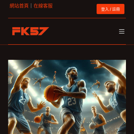
網站首頁
｜
在線客服
跳
登入 / 註冊
至
主
要
內
容