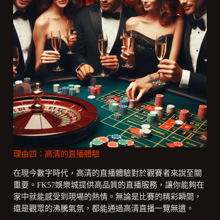
理由四：高清的直播體驗
在現今數字時代，高清的直播體驗對於觀賽者來說至關
重要。FK57娛樂城提供高品質的直播服務，讓你能夠在
家中就能感受到現場的熱情。無論是比賽的精彩瞬間，
還是觀眾的沸騰氣氛，都能通過高清直播一覽無遺。