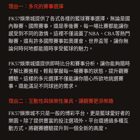
理由一：多元的賽事選擇
FK57娛樂城提供了各式各樣的籃球賽事選擇，無論是國
內聯賽、國際賽事，還是季後賽，每一場比賽都能讓你
感受到不同的激情。這裡不僅涵蓋了NBA、CBA等熱門
聯賽，還有許多國際賽事如奧運會、世界盃等，讓你無
論何時何地都能隨時享受籃球的魅力。
FK57娛樂城還提供即時比分和賽事分析，讓你能夠隨時
了解比賽進程，輕鬆掌握每一場賽事的狀態，提升觀賽
體驗。這樣的多元選擇不僅能讓你隨心所欲地挑選賽
事，還能滿足不同球迷的需求。
理由二：互動性與娛樂性兼具，讓觀賽更添樂趣
FK57娛樂城不只是一般的博彩平台，更是籃球愛好者的
樂園。除了提供豐富的投注選項外，平台還通過多種互
動方式，將觀賽體驗提升到一個全新的高度。