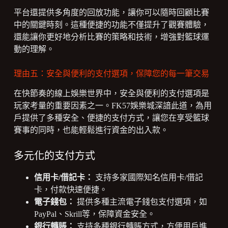
平台還提供多角度的回放功能，讓你可以隨時回顧比賽
中的關鍵時刻。這種便捷的功能不僅提升了觀賽體驗，
還能讓你更好地分析比賽的策略和技術，增強對籃球運
動的理解。
理由五：安全與便利的支付選項，保障您的每一筆交易
在快節奏的線上娛樂世界中，安全與便利的支付選項是
玩家考量的重要因素之一。FK57娛樂城深諳此道，為用
戶提供了多種安全、便捷的支付方式，讓您在享受籃球
賽事的同時，也能輕鬆進行資金的出入款。
多元化的支付方式
信用卡/借記卡：
支持多家國際知名信用卡/借記
卡，付款快速便捷。
電子錢包：
提供多種主流電子錢包支付選項，如
PayPal、Skrill等，保障資金安全。
銀行轉賬：
支持多種銀行轉賬方式，方便用戶進