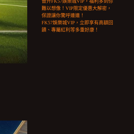
晉升FK57娛樂城VIP，福利多到你
難以想像！VIP限定優惠大解密，
保證讓你驚呼連連！
FK57娛樂城VIP，立即享有高額回
饋、專屬紅利等多重好康！