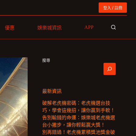
登入 / 註冊
APP
優惠
娛樂城資訊
搜尋
最新資訊
破解老虎機密碼：老虎機選台技
巧，學會這幾招，讓你贏到手軟！
告別輸錢的命運：娛樂城老虎機選
台小撇步，讓你輕鬆贏大獎！
別再錯過！老虎機累積獎池獎金破