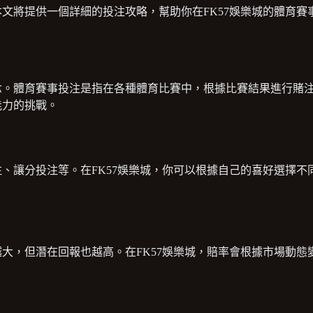
文將提供一個詳細的投注攻略，幫助你在FK57娛樂城的體育賽
念。體育賽事投注是指在各種體育比賽中，根據比賽結果進行賭
能力的挑戰。
、讓分投注等。在FK57娛樂城，你可以根據自己的喜好選擇不
大，但潛在回報也越高。在FK57娛樂城，賠率會根據市場動態