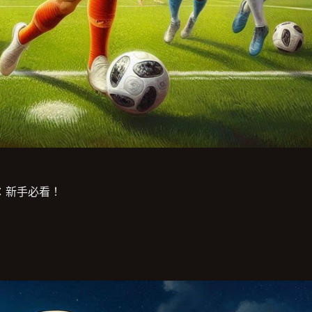
：新手必看！