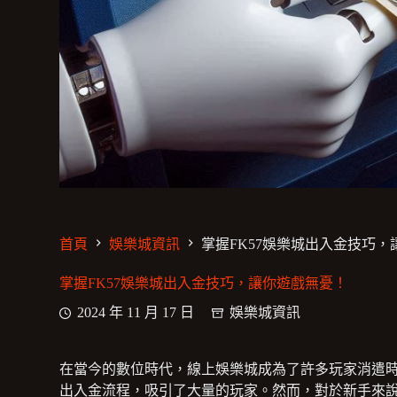
首頁
娛樂城資訊
掌握FK57娛樂城出入金技巧
掌握FK57娛樂城出入金技巧，讓你遊戲無憂！
2024 年 11 月 17 日
娛樂城資訊
在當今的數位時代，線上娛樂城成為了許多玩家消遣時
出入金流程，吸引了大量的玩家。然而，對於新手來