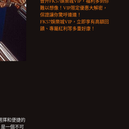
晉升FK57娛樂城VIP，福利多到你
難以想像！VIP限定優惠大解密，
保證讓你驚呼連連！
FK57娛樂城VIP，立即享有高額回
饋、專屬紅利等多重好康！
選擇和便捷的
，是一個不可