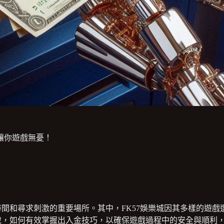
，讓你遊戲無憂！
間和尋求刺激的重要場所。其中，FK57娛樂城因其多樣的遊戲
說，如何有效掌握出入金技巧，以確保遊戲過程中的安全與順利