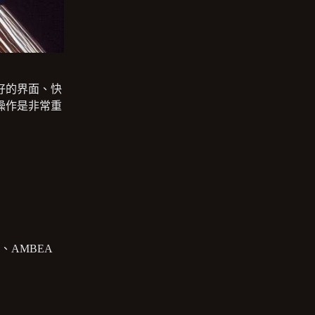
好的界面、快
操作是非常重
、AMBEA