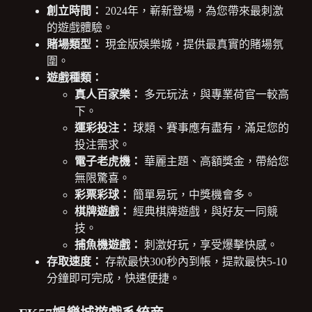
創立時間：
2024年，嶄新登場，為您帶來最刺激
的遊戲體驗。
賭場類型：
現金版娛樂城，提供最真實的賭場氛
圍。
遊戲種類：
真人百家樂：
多元玩法，與專業荷官一較高
下。
運彩投注：
球類、賽事應有盡有，滿足您的
投注需求。
電子老虎機：
華麗主題、高額獎金，帶給您
無限驚喜。
彩票彩球：
簡單易玩，中獎機會多。
棋牌遊戲：
經典棋牌遊戲，與好友一同競
技。
捕魚機遊戲：
刺激好玩，享受爆擊快感。
存取速度：
存款最快300秒內到帳，提款最快5-10
分鐘即可完成，快速便捷。