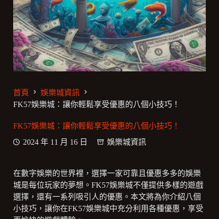
首頁
娛樂城資訊
FK57娛樂城：讓你輕鬆享受優惠的八個小技巧！
FK57娛樂城：讓你輕鬆享受優惠的八個小技巧！
2024 年 11 月 16 日
娛樂城資訊
在數字娛樂的世界裡，選擇一家可靠且優惠多多的娛樂
城是每位玩家的夢想。FK57娛樂城不僅提供多樣的遊戲
選擇，還有一系列吸引人的優惠。本文將為你介紹八個
小技巧，讓你在FK57娛樂城中充分利用各種優惠，享受