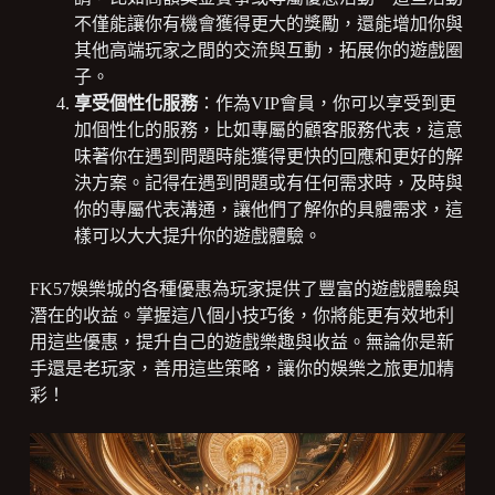
不僅能讓你有機會獲得更大的獎勵，還能增加你與
其他高端玩家之間的交流與互動，拓展你的遊戲圈
子。
享受個性化服務
：作為VIP會員，你可以享受到更
加個性化的服務，比如專屬的顧客服務代表，這意
味著你在遇到問題時能獲得更快的回應和更好的解
決方案。記得在遇到問題或有任何需求時，及時與
你的專屬代表溝通，讓他們了解你的具體需求，這
樣可以大大提升你的遊戲體驗。
FK57娛樂城的各種優惠為玩家提供了豐富的遊戲體驗與
潛在的收益。掌握這八個小技巧後，你將能更有效地利
用這些優惠，提升自己的遊戲樂趣與收益。無論你是新
手還是老玩家，善用這些策略，讓你的娛樂之旅更加精
彩！