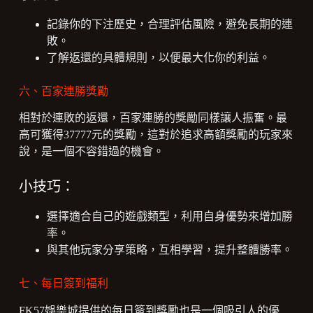
記錄你的下注歷史，合理評估風險，避免長期的連
敗。
了解返還的具體規則，以便最大化你的利益。
六、百家連勝獎勵
相對於連敗的返還，百家連勝的獎勵同樣讓人振奮。最
高可獲得37777元的獎勵，這對於追求高額獎勵的玩家來
說，是一個不容錯過的機會。
小技巧：
選擇適合自己的遊戲類型，利用自身優勢來增加勝
率。
與其他玩家分享策略，互相學習，提升整體勝率。
七、每日簽到福利
FK57娛樂城提供的每日簽到獎勵也是一個吸引人的優