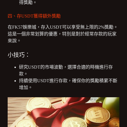
得獎勵。
四、存USDT獲得額外獎勵
在FK57娛樂城，存入USDT可以享受無上限的2%獎勵。
這是一個非常划算的優惠，特別是對於經常存款的玩家
來說。
小技巧：
研究USDT的市場波動，選擇合適的時機進行存
款。
持續使用USDT進行存款，確保你的獎勵積累不斷
增加。