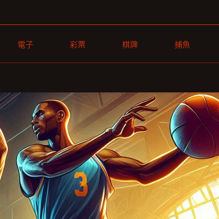
電子
彩票
棋牌
捕魚