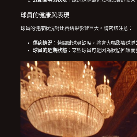
球員的健康與表現
球員的健康狀況對比賽結果影響巨大。請密切注意：
傷病情況
：若關鍵球員缺席，將會大幅影響球隊
球員的近期狀態
：某些球員可能因為狀態回暖而