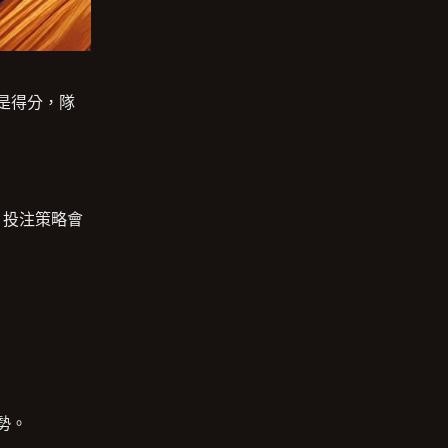
標是得分，隊
。投注策略會
勢。