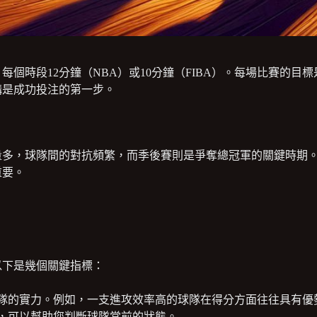
個時段12分鐘（NBA）或10分鐘（FIBA）。每場比賽的目
構是成功投注的第一步。
量多，球隊間的對抗頻繁，而季後賽則是爭奪總冠軍的關鍵時期
重要。
以下是幾個關鍵指標：
隊的實力。例如，一支進攻效率高的球隊在得分方面往往具有優
，可以幫助您判斷球隊當前的狀態。