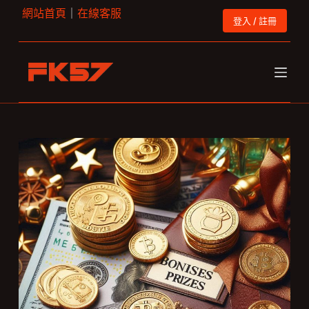
網站首頁
｜
在線客服
跳
登入 / 註冊
至
主
要
內
容