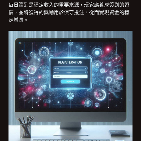
每日簽到是穩定收入的重要來源，玩家應養成簽到的習
慣，並將獲得的獎勵用於保守投注，從而實現資金的穩
定增長。