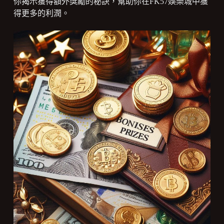
你揭示獲得額外獎勵的秘訣，幫助你在FK57娛樂城中獲
得更多的利潤。