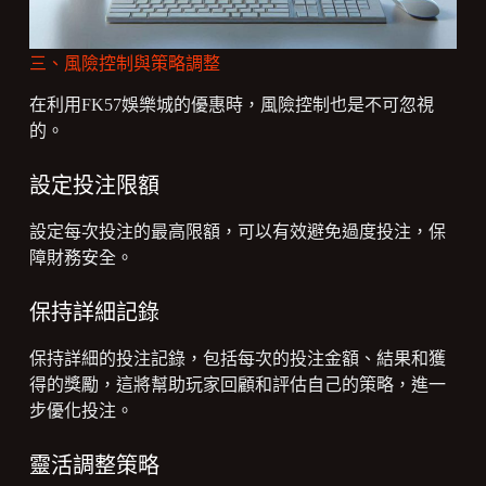
三、風險控制與策略調整
在利用FK57娛樂城的優惠時，風險控制也是不可忽視
的。
設定投注限額
設定每次投注的最高限額，可以有效避免過度投注，保
障財務安全。
保持詳細記錄
保持詳細的投注記錄，包括每次的投注金額、結果和獲
得的獎勵，這將幫助玩家回顧和評估自己的策略，進一
步優化投注。
靈活調整策略