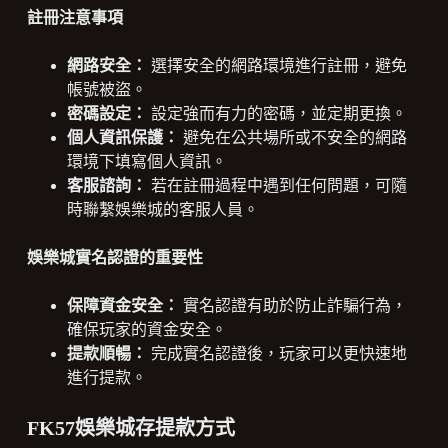
註冊注意事項
網路安全：
選擇安全的網路環境進行註冊，避免
帳號被盜。
密碼設定：
設定強而有力的密碼，並定期更換。
個人資訊保護：
避免在公共場所或不安全的網路
環境下填寫個人資訊。
客服諮詢：
若在註冊過程中遇到任何問題，可隨
時聯繫娛樂城的客服人員。
娛樂城實名認證的重要性
保障資金安全：
實名認證有助於防止詐騙行為，
確保玩家的資金安全。
提款順暢：
完成實名認證後，玩家可以更快速地
進行提款。
FK57娛樂城存提款方式