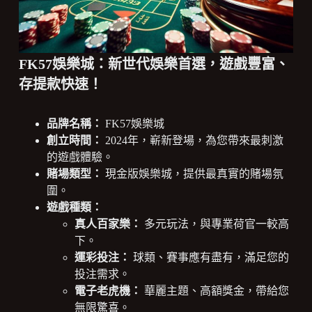
FK57娛樂城：新世代娛樂首選，遊戲豐富、
存提款快速！
品牌名稱：
FK57娛樂城
創立時間：
2024年，嶄新登場，為您帶來最刺激
的遊戲體驗。
賭場類型：
現金版娛樂城，提供最真實的賭場氛
圍。
遊戲種類：
真人百家樂：
多元玩法，與專業荷官一較高
下。
運彩投注：
球類、賽事應有盡有，滿足您的
投注需求。
電子老虎機：
華麗主題、高額獎金，帶給您
無限驚喜。