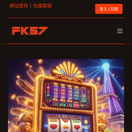
網站首頁
｜
在線客服
跳
登入 / 註冊
至
主
要
內
容