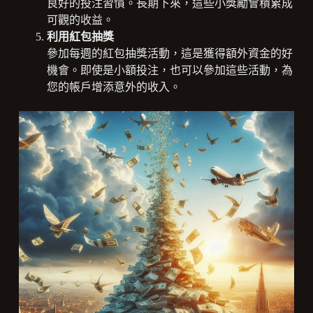
良好的投注習慣。長期下來，這些小獎勵會積累成
可觀的收益。
利用紅包抽獎
參加每週的紅包抽獎活動，這是獲得額外資金的好
機會。即使是小額投注，也可以參加這些活動，為
您的帳戶增添意外的收入。