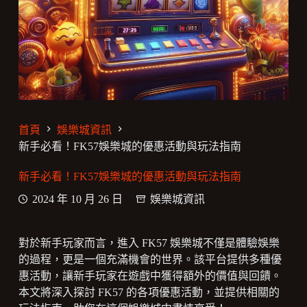
首頁
娛樂城資訊
新手必看！FK57娛樂城的優惠活動與玩法指南
新手必看！FK57娛樂城的優惠活動與玩法指南
2024 年 10 月 26 日
娛樂城資訊
對於新手玩家而言，進入 FK57 娛樂城不僅是體驗娛樂
的過程，更是一個充滿機會的世界。該平台提供多種優
惠活動，讓新手玩家在遊戲中獲得額外的價值與回饋。
本文將深入探討 FK57 的各項優惠活動，並提供相關的