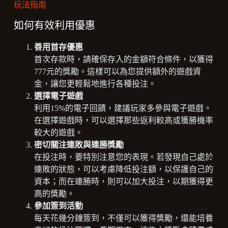
玩法指南
如何有效利用優惠
善用首存優惠
首次存款時，請確保存入的金額符合條件，以獲得
777元的獎勵。這樣可以為您提供額外的遊戲資
金，讓您更輕鬆地進行各種投注。
選擇電子遊戲
利用15%的電子回饋，建議玩家多參與電子遊戲。
在選擇遊戲時，可以選擇那些返利較高或獲勝機率
較大的遊戲。
密切關注連敗與連勝獎勵
在投注時，要特別注意您的表現。若發現自己處於
連敗的狀態，可以考慮降低投注額，以保護自己的
資本；而在連勝時，則可以加大投注，以期獲得更
高的獎勵。
參加簽到活動
每天花幾分鐘簽到，不僅可以獲得獎勵，還能培養