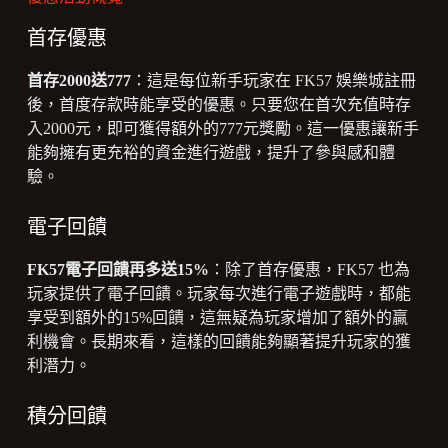
首存優惠
首存2000送777
：這是每位新手玩家在 FK57 娛樂城註冊
後，首度存款時能享受的優惠。只要您在首次充值時存
入2000元，即可獲得額外的777元獎勵。這一優惠讓新手
能夠擁有更充裕的資金進行遊戲，提升了參與感和體
驗。
電子回饋
FK57電子回饋再多送15%
：除了首存優惠，FK57 也為
玩家提供了電子回饋。玩家每次進行電子遊戲時，都能
享受到額外的15%回饋，這無疑為玩家增加了額外的贏
利機會。長期來看，這樣的回饋能夠顯著提升玩家的獲
利潛力。
積分回饋