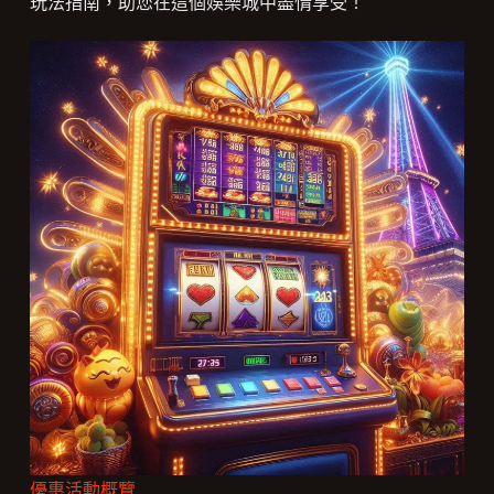
玩法指南，助您在這個娛樂城中盡情享受！
優惠活動概覽