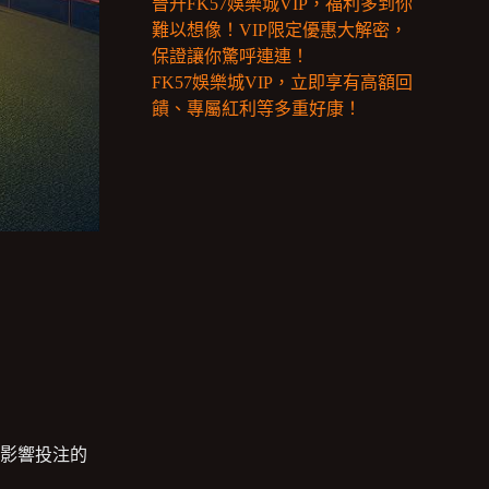
晉升FK57娛樂城VIP，福利多到你
難以想像！VIP限定優惠大解密，
保證讓你驚呼連連！
FK57娛樂城VIP，立即享有高額回
饋、專屬紅利等多重好康！
而影響投注的