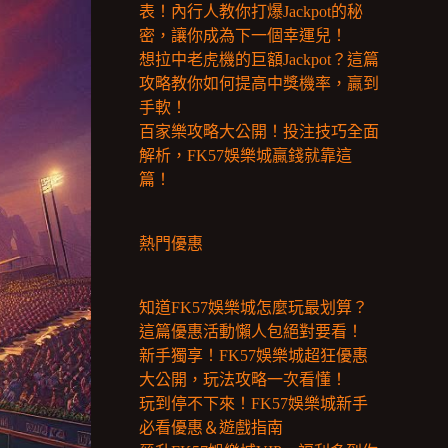
表！內行人教你打爆Jackpot的秘
密，讓你成為下一個幸運兒！
想拉中老虎機的巨額Jackpot？這篇
攻略教你如何提高中獎機率，贏到
手軟！
百家樂攻略大公開！投注技巧全面
解析，FK57娛樂城贏錢就靠這
篇！
熱門優惠
知道FK57娛樂城怎麼玩最划算？
這篇優惠活動懶人包絕對要看！
新手獨享！FK57娛樂城超狂優惠
大公開，玩法攻略一次看懂！
玩到停不下來！FK57娛樂城新手
必看優惠＆遊戲指南