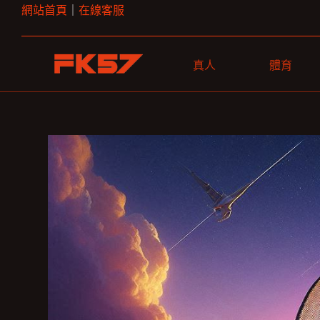
網站首頁
｜
在線客服
跳
至
主
真人
體育
要
內
容