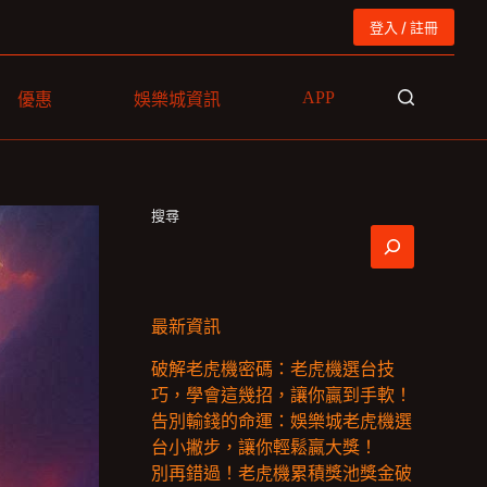
登入 / 註冊
APP
優惠
娛樂城資訊
搜尋
最新資訊
破解老虎機密碼：老虎機選台技
巧，學會這幾招，讓你贏到手軟！
告別輸錢的命運：娛樂城老虎機選
台小撇步，讓你輕鬆贏大獎！
別再錯過！老虎機累積獎池獎金破