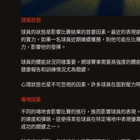
球員狀態
球員的狀態是影響比賽結果的首要因素。最近的表現
的實力。如果一名球員近期連續獲勝，則他可能在比
力，影響他的發揮。
球員的體能狀況同樣重要。網球賽事需要高強度的體
健康報告和訓練情況尤為關鍵。
心理狀態也是不可忽視的因素。許多球員在面對壓力
場地因素
不同的場地會影響比賽的進行，進而影響球員的表現
的速度和彈跳。這使得某些球員在特定場地中表現優
成功的關鍵之一。