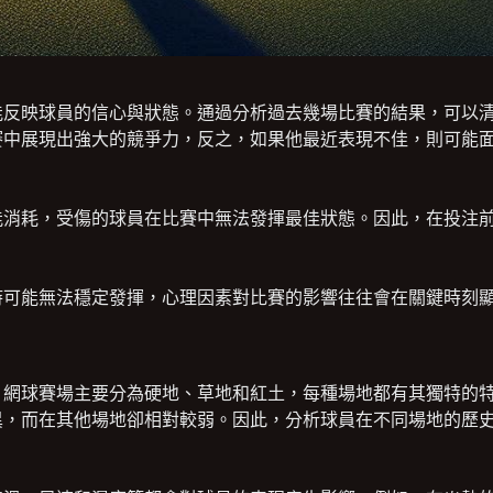
能反映球員的信心與狀態。通過分析過去幾場比賽的結果，可以
賽中展現出強大的競爭力，反之，如果他最近表現不佳，則可能
能消耗，受傷的球員在比賽中無法發揮最佳狀態。因此，在投注
時可能無法穩定發揮，心理因素對比賽的影響往往會在關鍵時刻
。網球賽場主要分為硬地、草地和紅土，每種場地都有其獨特的
異，而在其他場地卻相對較弱。因此，分析球員在不同場地的歷