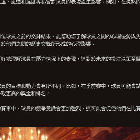
氣溫、風速和濕度等都會對球員的表現產生影響。例如，在炎熱
兩位球員之前的交鋒結果，能幫助您了解球員之間的心理優勢與
自於他們之間的歷史交鋒所形成的心理影響。
更好地理解球員在壓力情況下的表現，這對於未來的投注決策至
球員的目標和動力會有所不同。比如，在季前賽中，球員可能會
爭取更高的獎金和排名。
的賽事中，球員的競爭意識會更加強烈，這可能會促使他們在比