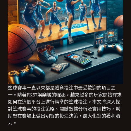
籃球賽事一直以來都是體育投注中最受歡迎的項目之
一。隨著FK57娛樂城的崛起，越來越多的玩家開始尋求
如何在這個平台上進行精準的籃球投注。本文將深入探
討籃球賽事的投注策略、關鍵數據分析及實用技巧，幫
助您在賽場上做出明智的投注決策，最大化您的獲利潛
力。