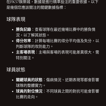
在FK57娛樂城，數據是進行精準投注的重要依據。以下
是幾個您應該關注的關鍵數據指標：
球隊表現
勝負記錄
：查看球隊在最近幾場比賽中的勝負情
況，以了解其狀態。
得分效率
：計算每場比賽的得分平均值及失分，以
判斷球隊的攻防能力。
主客場表現
：主場與客場的表現可能差異很大，需
特別關注。
球員狀態
關鍵球員的狀態
：傷病情況、近期表現等都會影響
球隊的整體實力。
球員的對位情況
：不同球員之間的對抗可能會影響
比賽的走向。