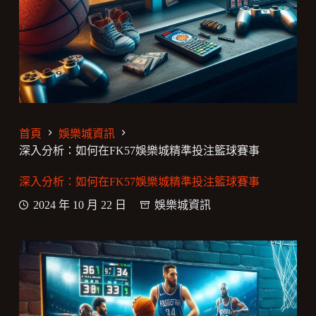
首頁
娛樂城資訊
深入分析：如何在FK57娛樂城精準投注籃球賽事
深入分析：如何在FK57娛樂城精準投注籃球賽事
2024 年 10 月 22 日
娛樂城資訊