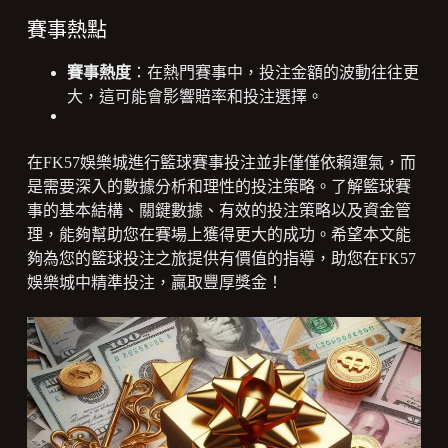
賽事熱點
賽事熱度
：在熱門賽事中，投注金額的波動往往更
大，這可能會影響賠率和投注選擇。
在FK57娛樂城進行籃球賽事投注並非僅僅依賴運氣，而
是需要深入的數據分析和理性的投注策略。了解籃球賽
事的基本結構、關鍵數據、有效的投注策略以及資金管
理，能夠幫助您在賽場上獲得更大的成功。希望本文能
夠為您的籃球投注之旅提供有價值的指導，助您在FK57
娛樂城中精準投注，贏取豐厚獎金！