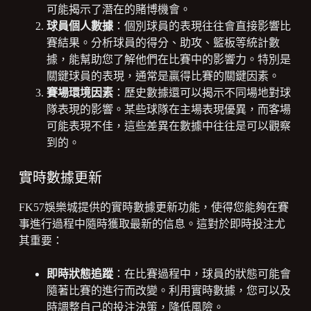
可能揭示了潛在的賭博機會。
球員個人數據
：個別球員的表現往往會直接影響比
賽結果。分析球員的得分、助攻、籃板等統計數
據，能幫助您了解他們在比賽中的影響力。特別是
關鍵球員的表現，通常是贏得比賽的關鍵因素。
賽場環境因素
：歷史數據還可以揭示不同場地對球
隊表現的影響。某些球隊在主場表現優異，而客場
可能表現不佳，這些差異在數據中往往是可以觀察
到的。
實時數據更新
FK57娛樂城提供的實時數據更新功能，使得您能夠在賽
事進行過程中隨時獲取最新的信息。這對於即時投注尤
其重要：
即時狀態追蹤
：在比賽過程中，球員的狀態可能會
隨著比賽的進行而改變。利用實時數據，您可以及
時調整自己的投注決策，降低風險。