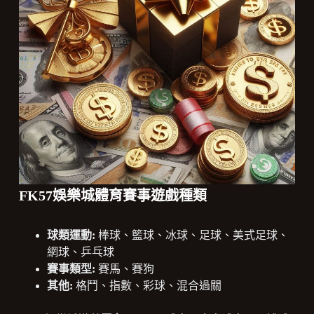
FK57娛樂城體育賽事遊戲種類
球類運動:
棒球、籃球、冰球、足球、美式足球、
網球、乒乓球
賽事類型:
賽馬、賽狗
其他:
格鬥、指數、彩球、混合過關