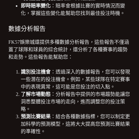
即時賠率變化
：賠率會根據比賽的實時情況而變
化，掌握這些變化能幫助您找到最佳投注時機。
數據分析報告
FK57娛樂城還提供多種數據分析報告，這些報告不僅涵
蓋了球隊和球員的綜合統計，還分析了各種賽事的趨勢
和走勢。這些報告能幫助您：
識別投注機會
：透過深入的數據報告，您可以發現
一些潛在的投注機會。例如，某些球隊在特定賽事
中的表現異常，這可能是您投注的切入點。
了解市場動態
：分析報告中提供的市場趨勢能讓您
洞悉整體投注市場的走向，進而調整您的投注策
略。
預測比賽結果
：結合各種數據指標，您可以制定更
加科學的預測模型，這將大大提高您預測比賽結果
的準確性。