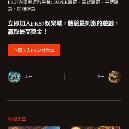
FK57娛樂城遊戲
平台:
SUPER體育、鑫寶體育、平博體
育、熊貓體育
立即加入FK57娛樂城，體驗最刺激的遊戲，
贏取最高獎金！
立即加入FK57娛樂城
上一
下一
相關文章