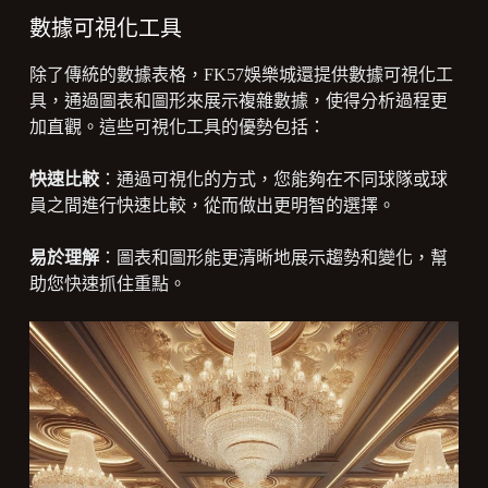
數據可視化工具
除了傳統的數據表格，FK57娛樂城還提供數據可視化工
具，通過圖表和圖形來展示複雜數據，使得分析過程更
加直觀。這些可視化工具的優勢包括：
快速比較
：通過可視化的方式，您能夠在不同球隊或球
員之間進行快速比較，從而做出更明智的選擇。
易於理解
：圖表和圖形能更清晰地展示趨勢和變化，幫
助您快速抓住重點。