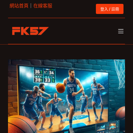
網站首頁
｜
在線客服
跳
登入 / 註冊
至
主
要
內
容