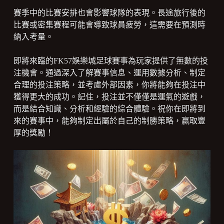
賽季中的比賽安排也會影響球隊的表現。長途旅行後的
比賽或密集賽程可能會導致球員疲勞，這需要在預測時
納入考量。
即將來臨的FK57娛樂城足球賽事為玩家提供了無數的投
注機會。通過深入了解賽事信息、運用數據分析、制定
合理的投注策略，並考慮外部因素，你將能夠在投注中
獲得更大的成功。記住，投注並不僅僅是運氣的遊戲，
而是結合知識、分析和經驗的綜合體驗。祝你在即將到
來的賽事中，能夠制定出屬於自己的制勝策略，贏取豐
厚的獎勵！