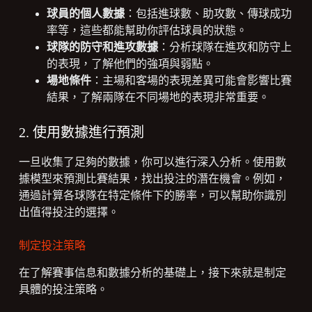
球員的個人數據
：包括進球數、助攻數、傳球成功
率等，這些都能幫助你評估球員的狀態。
球隊的防守和進攻數據
：分析球隊在進攻和防守上
的表現，了解他們的強項與弱點。
場地條件
：主場和客場的表現差異可能會影響比賽
結果，了解兩隊在不同場地的表現非常重要。
2. 使用數據進行預測
一旦收集了足夠的數據，你可以進行深入分析。使用數
據模型來預測比賽結果，找出投注的潛在機會。例如，
通過計算各球隊在特定條件下的勝率，可以幫助你識別
出值得投注的選擇。
制定投注策略
在了解賽事信息和數據分析的基礎上，接下來就是制定
具體的投注策略。