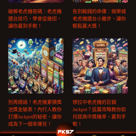
破解老虎機密碼：老虎機
告別輸錢的命運：娛樂城
選台技巧，學會這幾招，
老虎機選台小撇步，讓你
讓你贏到手軟！
輕鬆贏大獎！
別再錯過！老虎機累積獎
想拉中老虎機的巨額
池獎金破表！內行人教你
Jackpot？這篇攻略教你如
打爆Jackpot的秘密，讓你
何提高中獎機率，贏到手
成為下一個幸運兒！
軟！