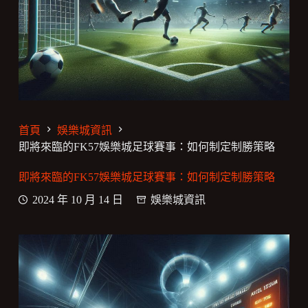
首頁
娛樂城資訊
即將來臨的FK57娛樂城足球賽事：如何制定制勝策略
即將來臨的FK57娛樂城足球賽事：如何制定制勝策略
2024 年 10 月 14 日
娛樂城資訊