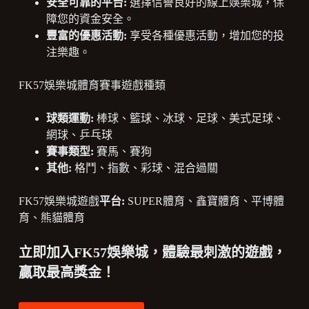
安全可靠的平台:
選擇信譽良好的線上娛樂城，保
障您的資金安全。
豐富的優惠活動:
享受各種優惠活動，增加您的投
注樂趣。
FK57娛樂城體育賽事遊戲種類
球類運動:
棒球、籃球、冰球、足球、美式足球、
網球、乒乓球
賽事類型:
賽馬、賽狗
其他:
格鬥、指數、彩球、混合過關
FK57娛樂城遊戲
平台:
SUPER體育、鑫寶體育、平博體
育、熊貓體育
立即加入FK57娛樂城，體驗最刺激的遊戲，
贏取最高獎金！