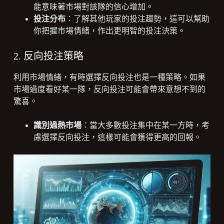
能意味著市場對該隊的信心增加。
投注分布
：了解其他玩家的投注趨勢，這可以幫助
你把握市場情緒，作出更明智的投注決策。
2. 反向投注策略
利用市場情緒，有時選擇反向投注也是一種策略。如果
市場過度看好某一隊，反向投注可能會帶來意想不到的
驚喜。
識別過熱市場
：當大多數投注集中在某一方時，考
慮選擇反向投注，這樣可能會獲得更高的回報。