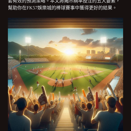
套有效的預測策略。本文將揭示精準投注的五大要素，
幫助你在FK57娛樂城的棒球賽事中獲得更好的結果。