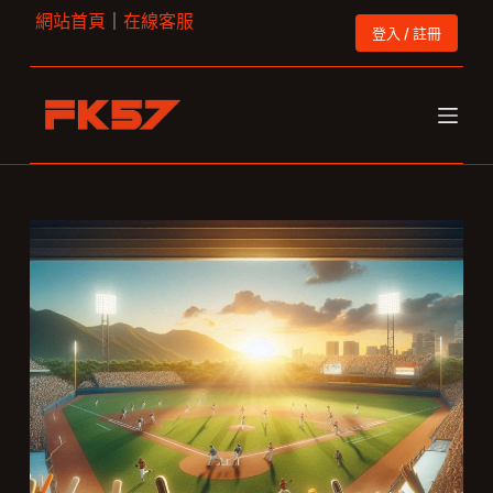
網站首頁
｜
在線客服
跳
登入 / 註冊
至
主
要
內
容