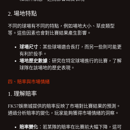
2. 場地特點
不同的球場有不同的特點，例如場地大小、草皮類型
等。這些因素也會對比賽結果產生影響。
球場尺寸
：某些球場適合長打，而另一些則可能更
有利於投手。
場地歷史數據
：研究在特定球場進行的比賽，了解
球隊在該場地的歷史表現。
四、賠率與市場情緒
1. 理解賠率
FK57娛樂城提供的賠率反映了市場對比賽結果的預測。
通過分析賠率的變化，玩家能夠獲得市場情緒的洞察。
賠率變化
：若某隊的賠率在比賽前大幅下降，這可