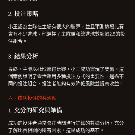
2. 投注策略
小王認為主隊在主場有很大的勝算，並且預測這場比賽
會有不少進球。他選擇了主隊勝和總進球數超過2.5的投
注組合。
3. 結果分析
最終，主隊以4比2贏得比賽，小王成功實現了雙贏。這
個案例說明了靈活運用多種投注方式的重要性，通過不
同的投注組合，投注者能夠有效降低風險並提高收益。
六、成功投注的共通點
1. 充分的研究與準備
成功的投注者通常會花時間進行詳細的數據分析，充分
了解比賽相關的所有因素，這是成功的基石。