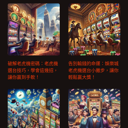
破解老虎機密碼：老虎機
告別輸錢的命運：娛樂城
選台技巧，學會這幾招，
老虎機選台小撇步，讓你
讓你贏到手軟！
輕鬆贏大獎！