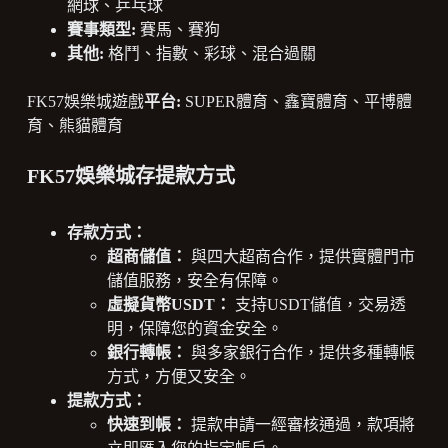
網球、乒乓球
賽事類型:
賽馬、賽狗
其他:
格鬥、指數、彩球、混合過關
FK57娛樂城遊戲
平台:
SUPER體育、鑫寶體育、平博體
育、熊貓體育
FK57娛樂城存提款方式
存款方式：
超商儲值：
與四大超商合作，提供實體門市
儲值服務，安全有保障。
虛擬貨幣USDT：
支持USDT儲值，交易透
明，保障您的資金安全。
銀行轉帳：
與多家銀行合作，提供多種轉帳
方式，方便又安全。
提款方式：
快速到帳：
提款申請一經審核通過，款項將