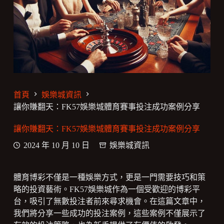
首頁
娛樂城資訊
讓你賺翻天：FK57娛樂城體育賽事投注成功案例分享
讓你賺翻天：FK57娛樂城體育賽事投注成功案例分享
2024 年 10 月 10 日
娛樂城資訊
體育博彩不僅是一種娛樂方式，更是一門需要技巧和策
略的投資藝術。FK57娛樂城作為一個受歡迎的博彩平
台，吸引了無數投注者前來尋求機會。在這篇文章中，
我們將分享一些成功的投注案例，這些案例不僅展示了