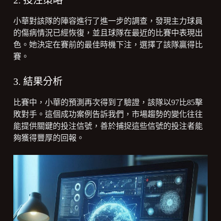
小華對該隊的陣容進行了進一步的調查，發現主力球員
的傷病情況已經恢復，並且球隊在最近的比賽中表現出
色。她決定在賽前的最佳時機下注，選擇了該隊贏得比
賽。
3. 結果分析
比賽中，小華的預測再次得到了驗證，該隊以97比85擊
敗對手。這個成功案例告訴我們，市場趨勢的變化往往
能提供關鍵的投注信號，善於捕捉這些信號的投注者能
夠獲得豐厚的回報。