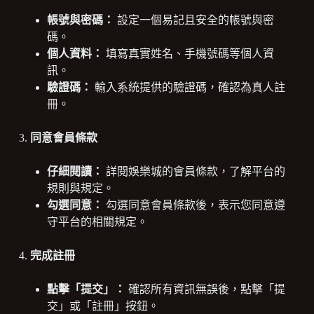
帳號與密碼：
設定一個易記且安全的帳號與密
碼。
個人資料：
填寫真實姓名、手機號碼等個人資
訊。
驗證碼：
輸入系統提供的驗證碼，確認為真人註
冊。
3.
同意會員條款
仔細閱讀：
詳閱娛樂城的會員條款，了解平台的
規則與規定。
勾選同意：
勾選同意會員條款後，表示您同意遵
守平台的相關規定。
4.
完成註冊
點擊「提交」：
確認所有資訊無誤後，點擊「提
交」或「註冊」按鈕。