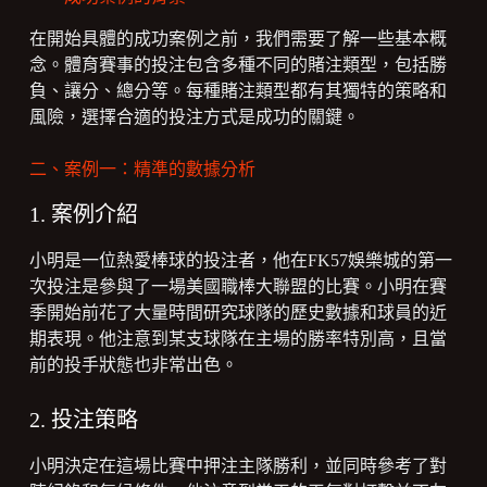
在開始具體的成功案例之前，我們需要了解一些基本概
念。體育賽事的投注包含多種不同的賭注類型，包括勝
負、讓分、總分等。每種賭注類型都有其獨特的策略和
風險，選擇合適的投注方式是成功的關鍵。
二、案例一：精準的數據分析
1. 案例介紹
小明是一位熱愛棒球的投注者，他在FK57娛樂城的第一
次投注是參與了一場美國職棒大聯盟的比賽。小明在賽
季開始前花了大量時間研究球隊的歷史數據和球員的近
期表現。他注意到某支球隊在主場的勝率特別高，且當
前的投手狀態也非常出色。
2. 投注策略
小明決定在這場比賽中押注主隊勝利，並同時參考了對