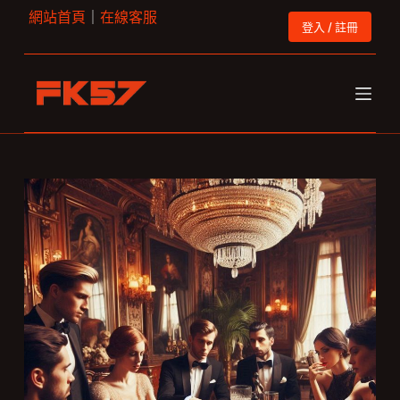
網站首頁
｜
在線客服
跳
登入 / 註冊
至
主
要
內
容