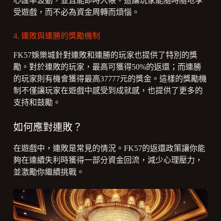
心匯率波動，並且能即時入帳。這讓玩家能隨時隨地享
受遊戲，而不必為資金周轉而煩惱。
4. 連敗與連勝的獎勵機制
FK57娛樂城針對連敗和連勝的玩家也提供了特別的獎
勵。對於連敗的玩家，最高可獲得50%的返還；而連勝
的玩家則有機會獲得最高37777元的獎金。這樣的獎勵機
制不僅讓玩家在遊戲中感受到成就感，也提供了更多的
支持和鼓勵。
如何應對連敗？
在遊戲中，連敗是常見的情況。FK57的返還政策讓你能
夠在連續失利時獲得一部分資金回流，減少心理壓力，
並激勵你繼續挑戰。