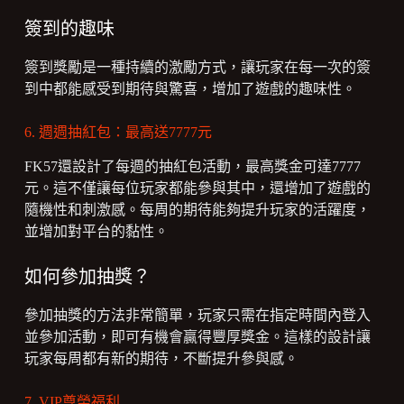
簽到的趣味
簽到獎勵是一種持續的激勵方式，讓玩家在每一次的簽
到中都能感受到期待與驚喜，增加了遊戲的趣味性。
6. 週週抽紅包：最高送7777元
FK57還設計了每週的抽紅包活動，最高獎金可達7777
元。這不僅讓每位玩家都能參與其中，還增加了遊戲的
隨機性和刺激感。每周的期待能夠提升玩家的活躍度，
並增加對平台的黏性。
如何參加抽獎？
參加抽獎的方法非常簡單，玩家只需在指定時間內登入
並參加活動，即可有機會贏得豐厚獎金。這樣的設計讓
玩家每周都有新的期待，不斷提升參與感。
7. VIP尊榮福利