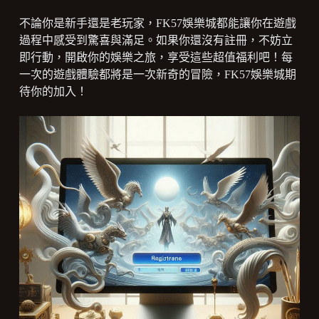
不論你是新手還是老玩家，FK57娛樂城都能讓你在遊戲
過程中感受到驚喜與滿足。如果你還沒有註冊，不妨立
即行動，開啟你的娛樂之旅，享受這些超值福利吧！每
一次的遊戲體驗都將是一次新奇的冒險，FK57娛樂城期
待你的加入！