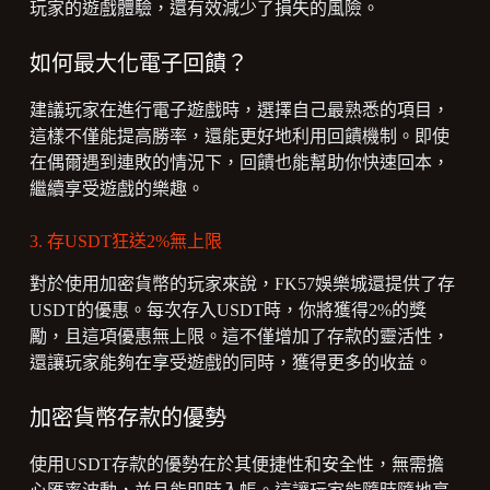
玩家的遊戲體驗，還有效減少了損失的風險。
如何最大化電子回饋？
建議玩家在進行電子遊戲時，選擇自己最熟悉的項目，
這樣不僅能提高勝率，還能更好地利用回饋機制。即使
在偶爾遇到連敗的情況下，回饋也能幫助你快速回本，
繼續享受遊戲的樂趣。
3. 存USDT狂送2%無上限
對於使用加密貨幣的玩家來說，FK57娛樂城還提供了存
USDT的優惠。每次存入USDT時，你將獲得2%的獎
勵，且這項優惠無上限。這不僅增加了存款的靈活性，
還讓玩家能夠在享受遊戲的同時，獲得更多的收益。
加密貨幣存款的優勢
使用USDT存款的優勢在於其便捷性和安全性，無需擔