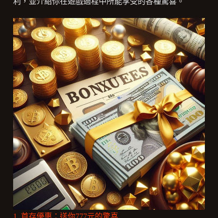
利，並介紹你在遊戲過程中所能享受的各種驚喜。
1. 首存優惠：送你777元的驚喜