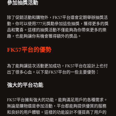
參加抽獎活動
除了促銷活動和購物外，FK57平台還會定期舉辦抽獎活
動。你可以使用777元獎勳參加這些抽獎，獲得更多的獎
品和驚喜。這樣的抽獎活動不僅能夠為你帶來更多的樂
趣，也能夠讓你有機會獲得額外的獎品。
FK57平台的優勢
為了能夠讓這次活動更加成功，FK57平台在設計上也付
出了很多心血。以下是FK57平台的一些主要優勢：
強大的平台功能
FK57平台擁有強大的功能，能夠滿足用戶的各種需求。
無論是購物還是參加活動，平台都能夠提供優質的服務
和良好的用戶體驗。這樣的功能設計不僅提高了用戶的