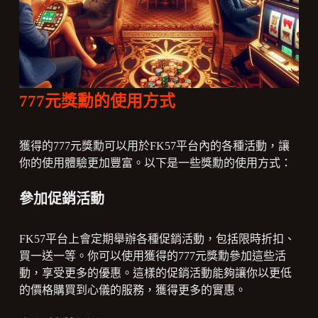
777元獎勳的使用方式
獲得的777元獎勳可以用於FK57平台內的各種活動，讓
你的使用體驗更加豐富。以下是一些獎勳的使用方式：
參加促銷活動
FK57平台上會定期舉辦各種促銷活動，包括限時折扣、
買一送一等。你可以使用獲得的777元獎勳參加這些活
動，享受更多的優惠。這樣的促銷活動能夠讓你以更低
的價格購買到心儀的服務，獲得更多的實惠。