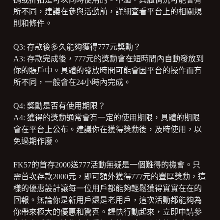
所不同，建議在參與活動前，詳細查看平台上的相關規
則和條件。
Q3: 存款後多久能夠獲得777元獎勳？
A3: 存款完成後，777元的獎勳會在短時間內自動發放到
你的賬戶中。具體的發放時間可能會因平台的操作而有
所不同，一般會在24小時內完成。
Q4: 獎勳是否有使用期限？
A4: 獲得的獎勳通常會有一定的使用期限，具體的期限
會在平台上公布。建議你在獲得獎勳後，及時使用，以
免過期作廢。
FK57的首存2000送777活動無疑是一個難得的機會。只
需首次存款2000元，即可額外獲得777元的豐厚獎勳，這
樣的優惠設計讓每一位用戶都能夠輕鬆獲得實實在在的
回報。無論你是新用戶還是老用戶，這次活動都能夠為
你帶來極大的優惠和驚喜。趕快行動起來，立即申請參