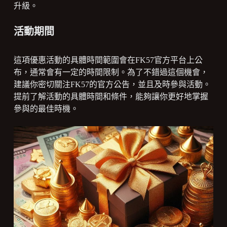
升級。
活動期間
這項優惠活動的具體時間範圍會在FK57官方平台上公
布，通常會有一定的時間限制。為了不錯過這個機會，
建議你密切關注FK57的官方公告，並且及時參與活動。
提前了解活動的具體時間和條件，能夠讓你更好地掌握
參與的最佳時機。