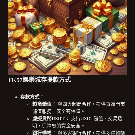
FK57娛樂城存提款方式
存款方式：
超商儲值：
與四大超商合作，提供實體門市
儲值服務，安全有保障。
虛擬貨幣USDT：
支持USDT儲值，交易透
明，保障您的資金安全。
銀行轉帳：
與多家銀行合作，提供多種轉帳