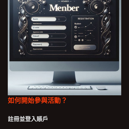
如何開始參與活動？
註冊並登入賬戶