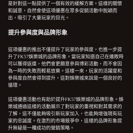
是針對這一點提供了一個有效的緩解方案。這樣的關懷
和誠意，自然會使這項優惠在眾多促銷活動中脫穎而
出，吸引了大量玩家的目光。
提升參與度與品牌形象
這項優惠的推出不僅提升了玩家的參與度，也進一步提
升了FK57娛樂城的品牌形象。當玩家知道自己在連敗時
可以獲得返還，他們會更願意參與博彩活動，而不會因
為一時的失敗而輕易放棄。這樣一來，玩家的活躍度和
參與度自然會得到提升，這對娛樂城來說是一個良好的
循環。
這項優惠活動也有助於提升FK57娛樂城的品牌形象。娛
樂城通過這樣的活動展示了對玩家的重視和對其需求的
了解，這不僅能夠吸引新玩家加入，也能夠增強現有玩
家的忠誠度。在激烈的市場競爭中，這樣的品牌形象提
升無疑是一種成功的營銷策略。