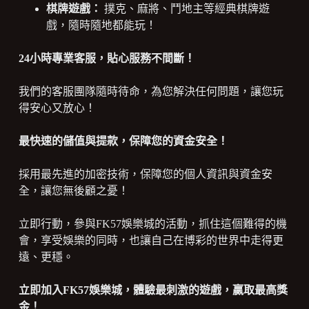
棋牌遊戲：
撲克、麻將、鬥地主等經典棋牌遊
戲，隨時隨地都能玩！
24小時專業客服，貼心服務不間斷！
我們的客服團隊隨時待命，為您解決任何問題，讓您玩
得安心又放心！
最快速的儲值與提款，保障您的資金安全！
採用最先進的加密技術，保障您的個人資訊與資金安
全，讓您無後顧之憂！
立即行動，參與FK57娛樂城的活動，抓住這個難得的機
會，享受娛樂的同時，也讓自己在博彩的世界中走得更
遠、更穩。
立即加入FK57娛樂城，體驗最刺激的遊戲，贏取最高獎
金！