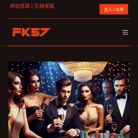
網站首頁
｜
在線客服
跳
登入 / 註冊
至
主
要
內
容