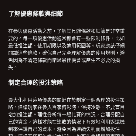
了解優惠條款與細節
在參與優惠活動之前，了解其具體條款和細節是非常重
要的。每一項優惠活動通常都會有一些限制條件，比如
最低投注額、使用期限以及適用範圍等。玩家應該仔細
閱讀這些條款，確保自己完全理解優惠的使用規則，避
免因為不清楚條款而錯過最佳機會或產生不必要的損
失。
制定合理的投注策略
最大化利用這項優惠的關鍵在於制定一個合理的投注策
略。建議玩家在參與百家博彩時，保持冷靜，不要盲目
增加投注額。理性分析每一場比賽的情況，合理分配自
己的資金，這樣才能在連敗的情況下有效地利用返還機
制來保護自己的資本。避免因為連續失利而增加投注