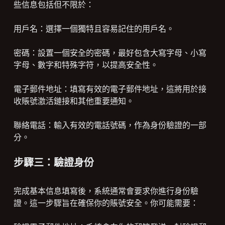
些信息包括但不限於：
用戶名：選擇一個獨特且容易記住的用戶名。
密碼：設置一個安全的密碼，最好包含大寫字母、小寫
字母、數字和特殊字符，以提高安全性。
電子郵件地址：填寫有效的電子郵件地址，這將用於接
收賬號激活鏈接和其他重要通知。
聯絡電話：輸入有效的電話號碼，作為身份驗證的一部
分。
步驟三：驗證身份
完成基本信息填寫後，系統通常會要求你進行身份驗
證。這一步驟旨在確保你的賬號安全。你可能需要：