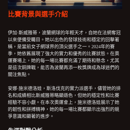
比賽背景與選手介紹
伊加·斯威雅蒂，波蘭網球的年輕天才，自她在法網奪冠
以來便備受矚目。她以出色的發球技術和穩定的回擊著
稱，是當前女子網球界的頂尖選手之一。2024年的賽
季，她依舊展現了強大的實力和優秀的比賽狀態。在奧
運賽場上，她的每一場比賽都充滿了期待和懸念，尤其
是這次銅牌戰，能否為波蘭再添一枚獎牌成為球迷們的
關注焦點。
安娜·施米德洛娃，斯洛伐克的實力派選手，儘管她的排
名和成績相比斯威雅蒂略顯遜色，但她的穩定性和比賽
經驗不容小覷。在本次奧運會上，施米德洛娃展示了她
的韌性和拼搏精神，她的每一場比賽都顯示出強烈的競
爭意識和顯著的進步。