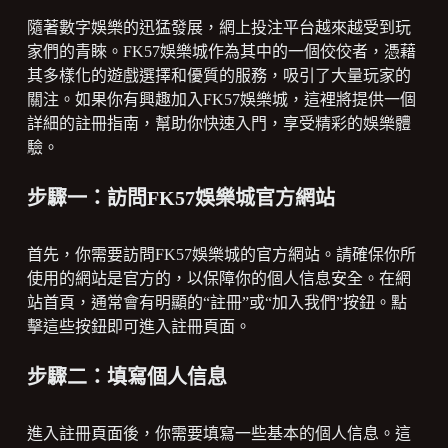
隨著數字娛樂的迅猛發展，網上投注平台越來越受到玩
家們的青睞。FK57娛樂城作為其中的一個佼佼者，憑藉
其多樣化的遊戲選擇和優質的服務，吸引了大量玩家的
關注。如果你有興趣加入FK57娛樂城，這裡將提供一個
詳細的註冊指南，幫助你快速入門，享受精彩的娛樂體
驗。
步驟一：訪問FK57娛樂城官方網站
首先，你需要訪問FK57娛樂城的官方網站。請確保你所
使用的網站是官方的，以保障你的個人信息安全。在網
站首頁，通常會有明顯的“註冊”或“加入我們”按鈕。點
擊這些按鈕即可進入註冊頁面。
步驟二：填寫個人信息
進入註冊頁面後，你需要填寫一些基本的個人信息。這