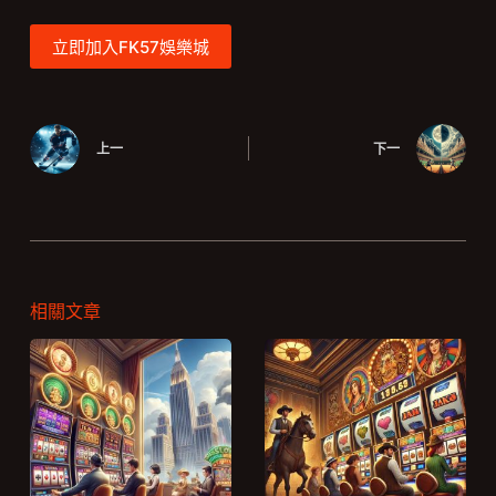
立即加入FK57娛樂城
上一
下一
相關文章