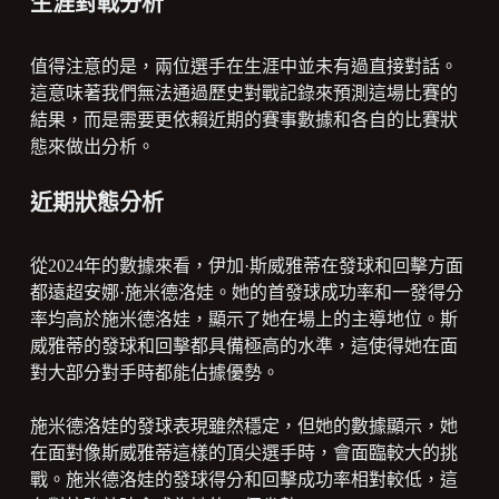
生涯對戰分析
值得注意的是，兩位選手在生涯中並未有過直接對話。
這意味著我們無法通過歷史對戰記錄來預測這場比賽的
結果，而是需要更依賴近期的賽事數據和各自的比賽狀
態來做出分析。
近期狀態分析
從2024年的數據來看，伊加·斯威雅蒂在發球和回擊方面
都遠超安娜·施米德洛娃。她的首發球成功率和一發得分
率均高於施米德洛娃，顯示了她在場上的主導地位。斯
威雅蒂的發球和回擊都具備極高的水準，這使得她在面
對大部分對手時都能佔據優勢。
施米德洛娃的發球表現雖然穩定，但她的數據顯示，她
在面對像斯威雅蒂這樣的頂尖選手時，會面臨較大的挑
戰。施米德洛娃的發球得分和回擊成功率相對較低，這