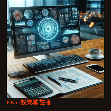
FK57娛樂城 註冊