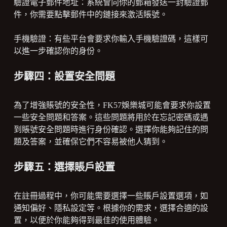
驗證電子郵件地址：系統會向你的郵箱發送一封驗證郵
件，你需要點擊郵件中的鏈接來激活賬號。
手機驗證：有些平台會要求你輸入手機驗證碼，這樣可
以進一步確認你的身份。
步驟四：設置安全問題
為了增強賬號的安全性，FK57娛樂城可能會要求你設置
一些安全問題和答案。這些問題將用於在忘記密碼或遇
到賬號安全問題時進行身份確認。選擇你能夠記住的問
題及答案，並確保它們不容易被他人猜到。
步驟五：選擇賬戶設置
在註冊過程中，你可能需要選擇一些賬戶設置選項，如
通知偏好、隱私設定等。根據你的需求，選擇合適的設
置，以便於你能夠得到最佳的使用體驗。