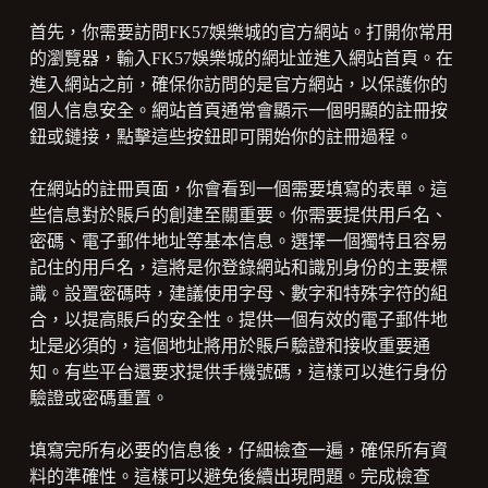
首先，你需要訪問FK57娛樂城的官方網站。打開你常用
的瀏覽器，輸入FK57娛樂城的網址並進入網站首頁。在
進入網站之前，確保你訪問的是官方網站，以保護你的
個人信息安全。網站首頁通常會顯示一個明顯的註冊按
鈕或鏈接，點擊這些按鈕即可開始你的註冊過程。
在網站的註冊頁面，你會看到一個需要填寫的表單。這
些信息對於賬戶的創建至關重要。你需要提供用戶名、
密碼、電子郵件地址等基本信息。選擇一個獨特且容易
記住的用戶名，這將是你登錄網站和識別身份的主要標
識。設置密碼時，建議使用字母、數字和特殊字符的組
合，以提高賬戶的安全性。提供一個有效的電子郵件地
址是必須的，這個地址將用於賬戶驗證和接收重要通
知。有些平台還要求提供手機號碼，這樣可以進行身份
驗證或密碼重置。
填寫完所有必要的信息後，仔細檢查一遍，確保所有資
料的準確性。這樣可以避免後續出現問題。完成檢查