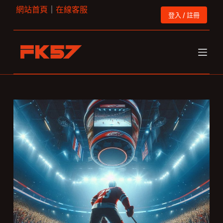
網站首頁
｜
在線客服
跳
登入 / 註冊
至
主
要
內
容