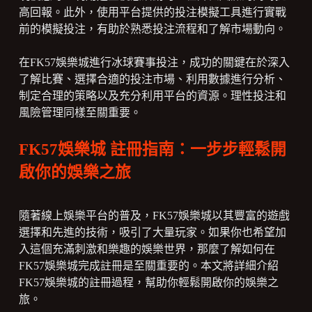
高回報。此外，使用平台提供的投注模擬工具進行實戰
前的模擬投注，有助於熟悉投注流程和了解市場動向。
在FK57娛樂城進行冰球賽事投注，成功的關鍵在於深入
了解比賽、選擇合適的投注市場、利用數據進行分析、
制定合理的策略以及充分利用平台的資源。理性投注和
風險管理同樣至關重要。
FK57娛樂城 註冊指南：一步步輕鬆開
啟你的娛樂之旅
隨著線上娛樂平台的普及，FK57娛樂城以其豐富的遊戲
選擇和先進的技術，吸引了大量玩家。如果你也希望加
入這個充滿刺激和樂趣的娛樂世界，那麼了解如何在
FK57娛樂城完成註冊是至關重要的。本文將詳細介紹
FK57娛樂城的註冊過程，幫助你輕鬆開啟你的娛樂之
旅。