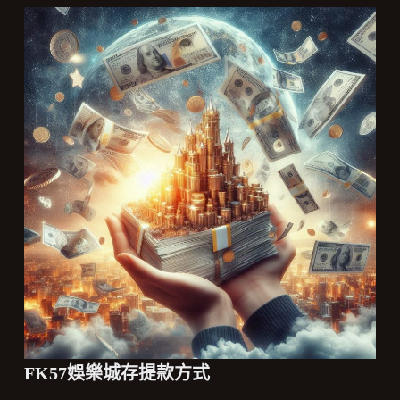
FK57娛樂城存提款方式