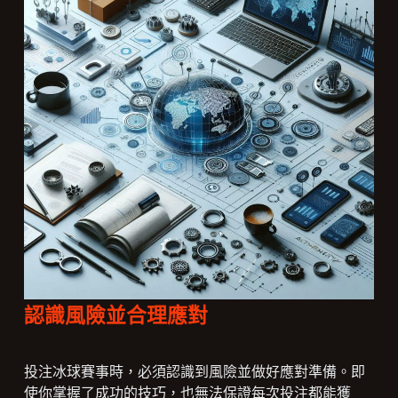
認識風險並合理應對
投注冰球賽事時，必須認識到風險並做好應對準備。即
使你掌握了成功的技巧，也無法保證每次投注都能獲