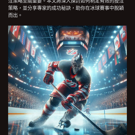
注策略至關重要。本文將深入探討如何制定有效的投注
策略，並分享專家的成功秘訣，助你在冰球賽事中脫穎
而出。