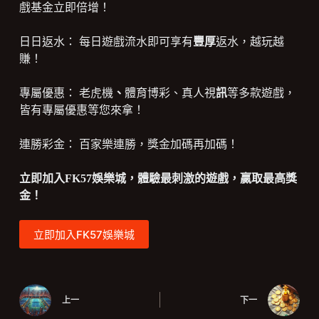
戲基金立即倍增！
日日返水： 每日遊戲流水即可享有
豐厚
返水，越玩越
賺！
專屬優惠： 老虎機
、
體育博彩、真人視
訊
等多款遊戲，
皆有專屬優惠等您來拿！
連勝彩金： 百家樂連勝，獎金加碼再加碼！
立即加入FK57娛樂城，體驗最刺激的遊戲，贏取最高獎
金！
立即加入FK57娛樂城
上一
下一