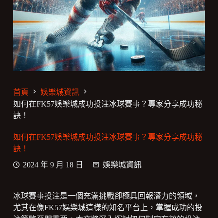
首頁
娛樂城資訊
如何在FK57娛樂城成功投注冰球賽事？專家分享成功秘
訣！
如何在FK57娛樂城成功投注冰球賽事？專家分享成功秘
訣！
2024 年 9 月 18 日
娛樂城資訊
冰球賽事投注是一個充滿挑戰卻極具回報潛力的領域，
尤其在像FK57娛樂城這樣的知名平台上，掌握成功的投