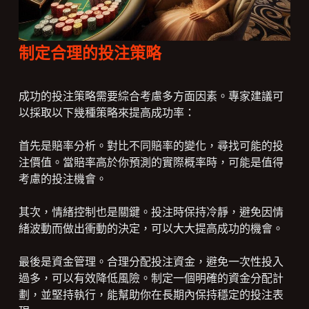
制定合理的投注策略
成功的投注策略需要綜合考慮多方面因素。專家建議可
以採取以下幾種策略來提高成功率：
首先是賠率分析。對比不同賠率的變化，尋找可能的投
注價值。當賠率高於你預測的實際概率時，可能是值得
考慮的投注機會。
其次，情緒控制也是關鍵。投注時保持冷靜，避免因情
緒波動而做出衝動的決定，可以大大提高成功的機會。
最後是資金管理。合理分配投注資金，避免一次性投入
過多，可以有效降低風險。制定一個明確的資金分配計
劃，並堅持執行，能幫助你在長期內保持穩定的投注表