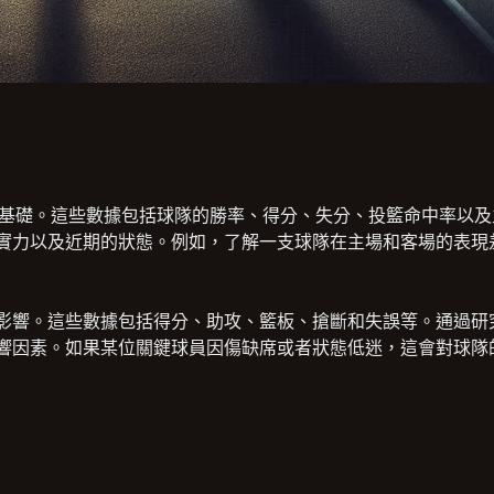
的基礎。這些數據包括球隊的勝率、得分、失分、投籃命中率以及
實力以及近期的狀態。例如，了解一支球隊在主場和客場的表現
影響。這些數據包括得分、助攻、籃板、搶斷和失誤等。通過研
響因素。如果某位關鍵球員因傷缺席或者狀態低迷，這會對球隊