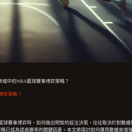
樂城中的NBA籃球賽事博弈策略？
事博弈策略？
進行籃球賽事博弈時，如何做出明智的投注決策，往往取決於對數據
略已成為提高勝率的關鍵因素。本文將探討如何運用數據來增強