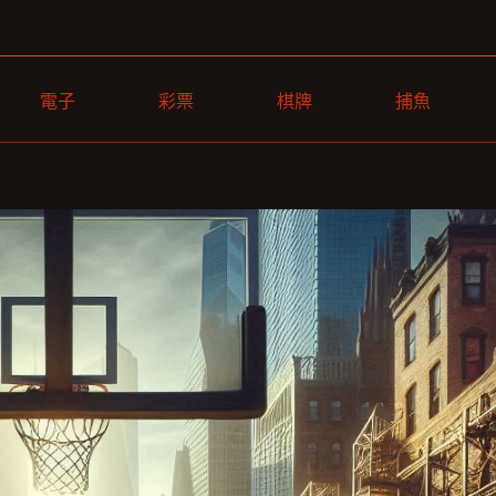
電子
彩票
棋牌
捕魚