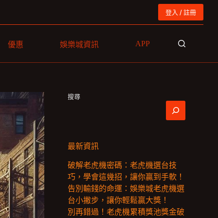
登入 / 註冊
APP
優惠
娛樂城資訊
搜尋
最新資訊
破解老虎機密碼：老虎機選台技
巧，學會這幾招，讓你贏到手軟！
告別輸錢的命運：娛樂城老虎機選
台小撇步，讓你輕鬆贏大獎！
別再錯過！老虎機累積獎池獎金破