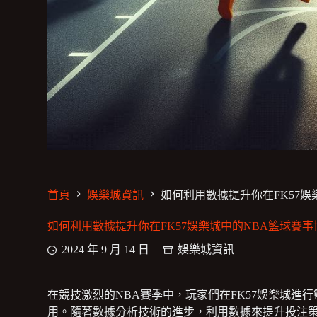
首頁
娛樂城資訊
如何利用數據提升你在FK57娛
如何利用數據提升你在FK57娛樂城中的NBA籃球賽
2024 年 9 月 14 日
娛樂城資訊
在競技激烈的NBA賽季中，玩家們在FK57娛樂城
用。隨著數據分析技術的進步，利用數據來提升投注策