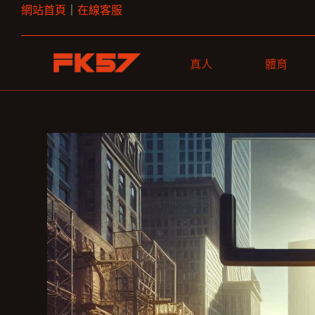
網站首頁
｜
在線客服
跳
至
主
真人
體育
要
內
容