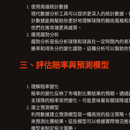
使用高級統計數據
現代數據分析工具可以提供更深入的統計數據，
計數據能夠幫助你更好地理解球隊的戰術風格和
他們在進攻端更具威脅。
運用趨勢分析
趨勢分析是指分析球隊和球員在一定時間內的表
勝率和得失分的變化趨勢。這種分析可以幫助你
三、評估賠率與預測模型
理解賠率變化
賠率的變化反映了市場對比賽結果的預期。通過
支球隊的賠率突然變化，可能意味著有關球隊或
建立預測模型
利用數據建立預測模型是一種高效的投注策略。
來預測比賽結果。這些模型可以根據實際情況進
模型來制定投注策略。