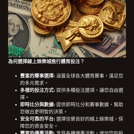
為何選擇線上娛樂城進行體育投注？
豐富的賽事選擇:
涵蓋全球各大體育賽事，滿足您
的多元需求。
多樣的投注方式:
提供多種投注選項，讓您自由選
擇。
即時比分與數據:
提供即時比分和賽事數據，幫助
您做出更明智的決策。
安全可靠的平台:
選擇信譽良好的線上娛樂城，保
障您的資金安全。
豐富的優惠活動:
享受各種優惠活動，增加您的投