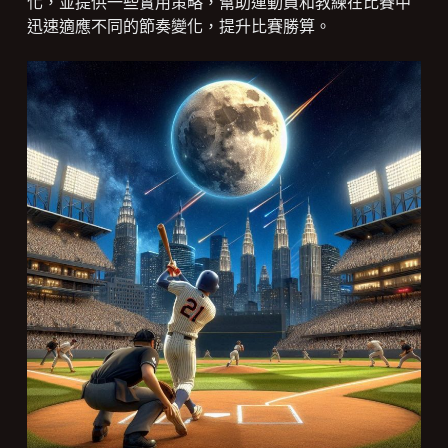
化，並提供一些實用策略，幫助運動員和教練在比賽中
迅速適應不同的節奏變化，提升比賽勝算。