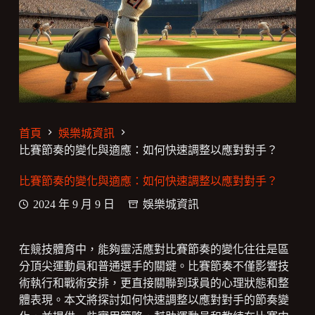
首頁
娛樂城資訊
比賽節奏的變化與適應：如何快速調整以應對對手？
比賽節奏的變化與適應：如何快速調整以應對對手？
2024 年 9 月 9 日
娛樂城資訊
在競技體育中，能夠靈活應對比賽節奏的變化往往是區
分頂尖運動員和普通選手的關鍵。比賽節奏不僅影響技
術執行和戰術安排，更直接關聯到球員的心理狀態和整
體表現。本文將探討如何快速調整以應對對手的節奏變