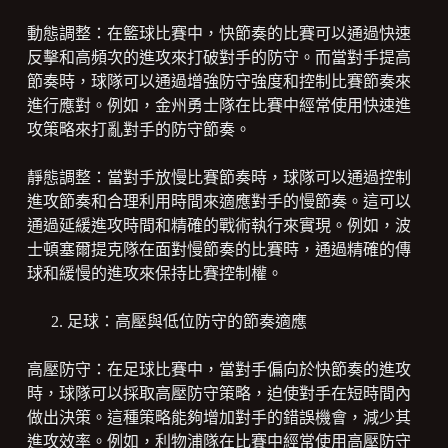
動態調整：在籃球比賽中，快節奏的比賽可以通過快速
反擊和高頻次的進攻來打破對手的防守。而當對手提高
節奏時，球隊可以通過增強防守強度和控制比賽節奏來
進行應對。例如，金州勇士隊在比賽中經常使用快速進
攻策略來打亂對手的防守節奏。
靜態調整：當對手放慢比賽節奏時，球隊可以通過控制
進攻節奏和合理利用時間來適應對手的慢節奏。這可以
通過延緩進攻時間和精確的戰術執行來實現。例如，波
士頓塞爾提克隊在面對慢節奏的比賽時，通過精確的傳
球和緩慢的進攻來保持比賽控制權。
足球：高壓與低位防守的節奏適應
高壓防守：在足球比賽中，當對手偏向於快節奏的進攻
時，球隊可以採取高壓防守策略，迫使對手在短時間內
做出決策。這種策略能夠增加對手的錯誤機會，減少其
進攻效率。例如，利物浦隊在比賽中經常使用高壓防守