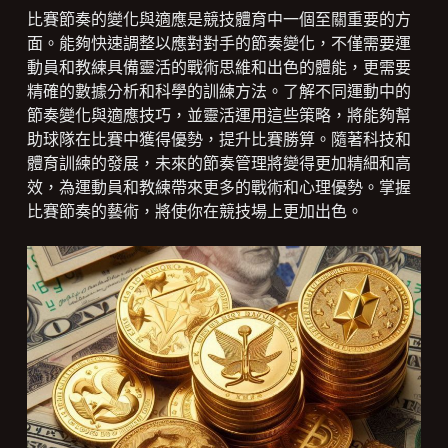
比賽節奏的變化與適應是競技體育中一個至關重要的方
面。能夠快速調整以應對對手的節奏變化，不僅需要運
動員和教練具備靈活的戰術思維和出色的體能，更需要
精確的數據分析和科學的訓練方法。了解不同運動中的
節奏變化與適應技巧，並靈活運用這些策略，將能夠幫
助球隊在比賽中獲得優勢，提升比賽勝算。隨著科技和
體育訓練的發展，未來的節奏管理將變得更加精細和高
效，為運動員和教練帶來更多的戰術和心理優勢。掌握
比賽節奏的藝術，將使你在競技場上更加出色。