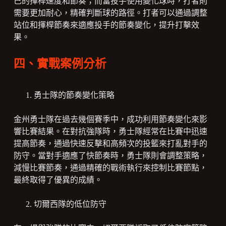
己的揮桿速度和節奏；而當投手使用變化球時，打者則
需要更加耐心，精確判斷球的路徑。打者可以通過調整
站位和揮桿節奏來適應投手的節奏變化，提升打擊效
果。
四、實戰案例分析
勇士隊的節奏變化策略
金州勇士隊在過去幾個賽季中，成功利用節奏變化來影
響比賽結果。在對抗強隊時，勇士隊經常在比賽中迅速
提高節奏，通過快速反擊和高頻次的投籃來打亂對手的
防守。當對手適應了快節奏時，勇士隊則會調整策略，
減慢比賽節奏，通過精確的戰術執行來控制比賽節點，
最終取得了優異的成績。
切爾西隊的低位防守