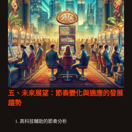
五、未來展望：節奏變化與適應的發展
趨勢
高科技輔助的節奏分析