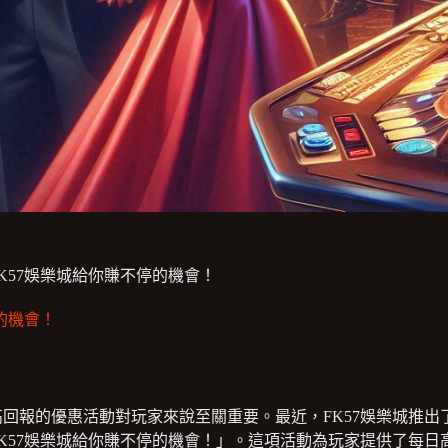
FK57娛樂城給你賺不停的機會！
的機會！
回報的優惠活動對玩家來說至關重要。最近，FK57娛樂城推出
K57娛樂城給你賺不停的機會！」。這項活動為玩家提供了每日高