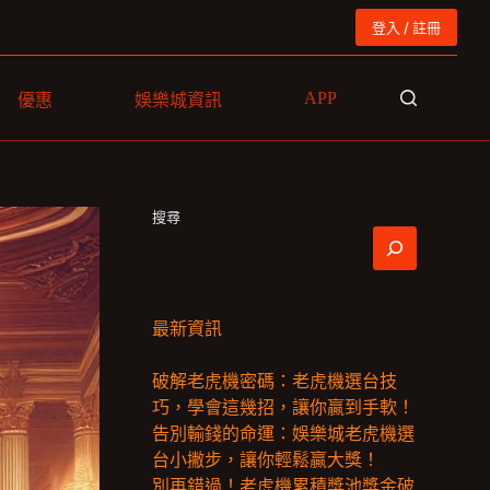
登入 / 註冊
APP
優惠
娛樂城資訊
搜尋
最新資訊
破解老虎機密碼：老虎機選台技
巧，學會這幾招，讓你贏到手軟！
告別輸錢的命運：娛樂城老虎機選
台小撇步，讓你輕鬆贏大獎！
別再錯過！老虎機累積獎池獎金破