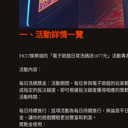
一、活動詳情一覽
FK57娛樂城的「電子遊戲日常洗碼送1077元」活
活動內容：
每日洗碼獎金：活動期間，每位參與電子遊戲的玩家都
成指定的投注額度，即可根據投注額度獲得相應的獎
活動時間：
每日持續進行：這項活動為每日持續進行，無論是平
金，讓你的遊戲體驗更加豐富和刺激。
獎勳金使用：