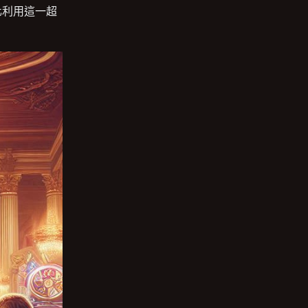
化利用這一超