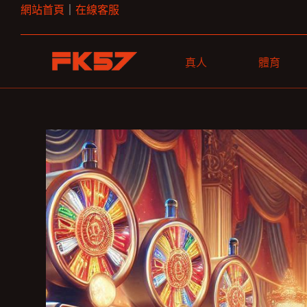
網站首頁
｜
在線客服
跳
至
主
真人
體育
要
內
容