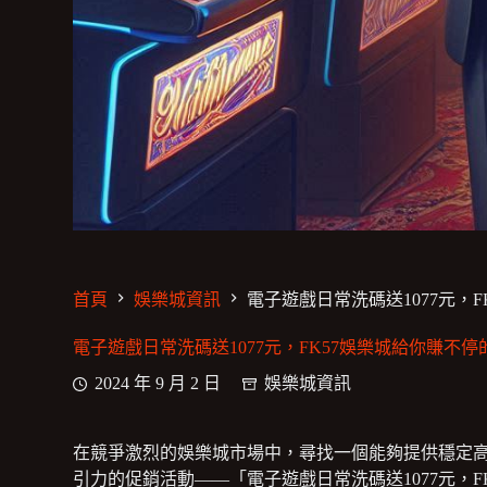
首頁
娛樂城資訊
電子遊戲日常洗碼送1077元，
電子遊戲日常洗碼送1077元，FK57娛樂城給你賺不停
2024 年 9 月 2 日
娛樂城資訊
在競爭激烈的娛樂城市場中，尋找一個能夠提供穩定高
引力的促銷活動——「電子遊戲日常洗碼送1077元，F